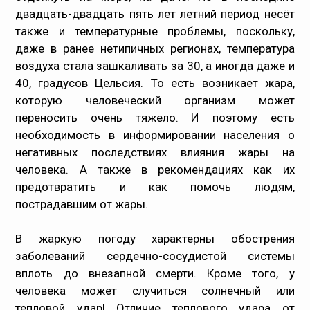
двадцать-двадцать пять лет летний период несёт
Медпрацівникам
также и температурные проблемы, поскольку,
даже в ранее нетипичных регионах, температура
Статистика
воздуха стала зашкаливать за 30, а иногда даже и
40, градусов Цельсия. То есть возникает жара,
Документи
которую человеческий организм может
переносить очень тяжело. И поэтому есть
Контакти
необходимость в информировании населения о
негативных последствиях влияния жары на
Карта сайта
человека. А также в рекомендациях как их
предотвратить и как помочь людям,
пострадавшим от жары.
В жаркую погоду характерны обострения
заболеваний сердечно-сосудистой системы
вплоть до внезапной смерти. Кроме того, у
человека может случиться
солнечный или
тепловой удар
! Отличие теплового удара от