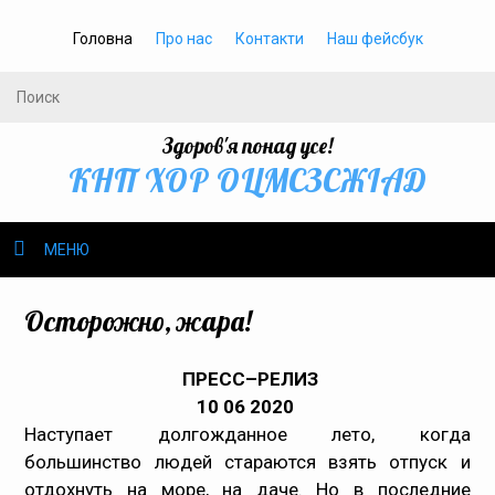
Головна
Про нас
Контакти
Наш фейсбук
Здоров'я понад усе!
КНП ХОР ОЦМСЗСЖIАД
МЕНЮ
Про нас
Осторожно, жара!
Громадське здоров’я
ПРЕСС–РЕЛИЗ
10 06 2020
Безбар’єрність
Наступает долгожданное лето, когда
большинство людей стараются взять отпуск и
Громадянам
отдохнуть на море, на даче. Но в последние