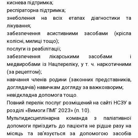
киснева підтримка;
респіраторна підтримка;
знеболення на всіх етапах діагностики та
лікування;
забезпечення асистивними засобами (крісла
колісні, милиці тощо);
послуги із реабілітації;
забезпечення лікарськими засобами і
медвиробами із Нацпереліку, у т. ч. наркотичними
(за рецептом);
навчання членів родини (законних представників,
доглядачів) навичкам догляду за важкохворим;
невідкладна допомога тощо.
Повний перелік послуг розміщений на сайті НСЗУ в
розділі «
Вимоги ПМГ 2023
» (п. 10).
Мультидисциплінарна команда з паліативної
допомоги приїздить до пацієнта не рідше разу на
місяць та звʼязується за допомогою засобів