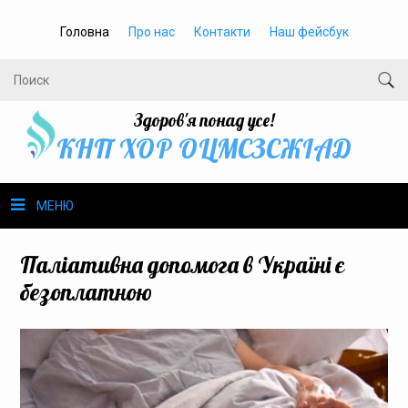
Головна
Про нас
Контакти
Наш фейсбук
Здоров'я понад усе!
КНП ХОР ОЦМСЗСЖIАД
МЕНЮ
Про нас
Паліативна допомога в Україні є
безоплатною
Громадське здоров’я
Безбар’єрність
Громадянам