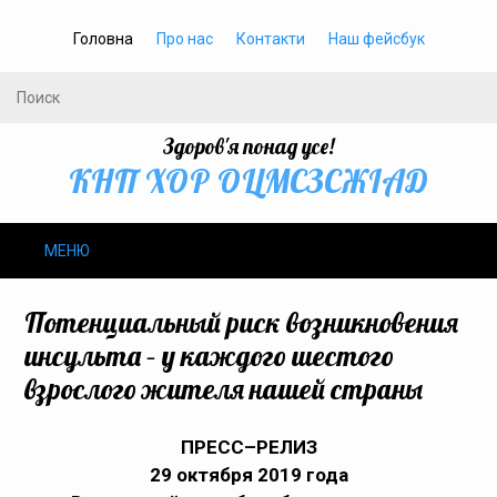
Головна
Про нас
Контакти
Наш фейсбук
Здоров'я понад усе!
КНП ХОР ОЦМСЗСЖIАД
МЕНЮ
Про нас
Потенциальный риск возникновения
инсульта – у каждого шестого
Громадське здоров’я
взрослого жителя нашей страны
Безбар’єрність
ПРЕСС–РЕЛИЗ
Громадянам
29 октября 2019 года