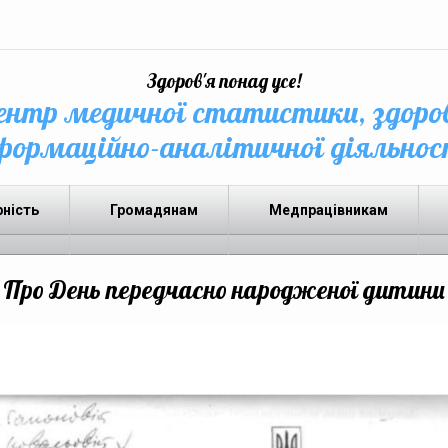
Здоров'я понад усе!
нтр медичної статистики, здоро
формаційно-аналітичної діяльнос
рність
Громадянам
Медпрацівникам
Про День передчасно народженої дитини