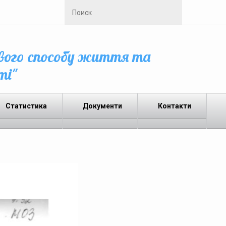
вого способу життя та
ті"
Статистика
Документи
Контакти