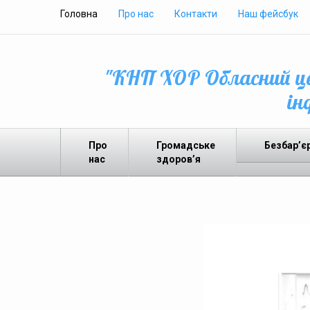
Головна
Про нас
Контакти
Наш фейсбук
"КНП ХОР Обласний це
ін
Про
Громадське
Безбар’є
нас
здоров’я