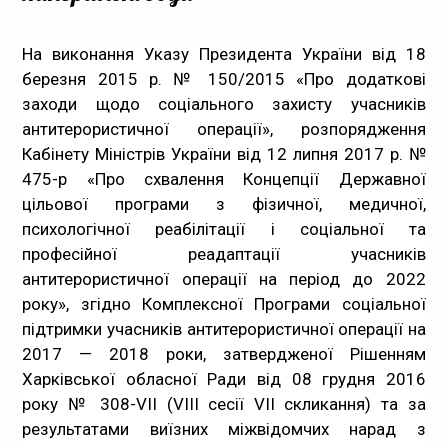
Медпрацівникам
На виконання Указу Президента України від 18
березня 2015 р. № 150/2015 «Про додаткові
Статистика
заходи щодо соціального захисту учасників
антитерористичної операції», розпорядження
Документи
Кабінету Міністрів України від 12 липня 2017 р. №
475-р «Про схвалення Концепції Державної
Контакти
цільової програми з фізичної, медичної,
психологічної реабілітації і соціальної та
Карта сайта
професійної реадаптації учасників
антитерористичної операції на період до 2022
року», згідно Комплексної Програми соціальної
підтримки учасників антитерористичної операції на
2017 — 2018 роки, затвердженої Рішенням
Харківської обласної Ради від 08 грудня 2016
року № 308-VІI (VIII сесії VІI скликання) та за
результатами виїзних міжвідомчих нарад з