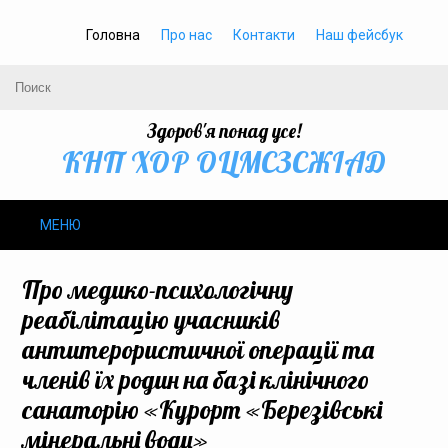
Головна
Про нас
Контакти
Наш фейсбук
Здоров'я понад усе!
КНП ХОР ОЦМСЗСЖIАД
МЕНЮ
Про нас
Про медико-психологічну
реабілітацію учасників
Громадське здоров’я
антитерористичної операції та
членів їх родин на базі клінічного
Безбар’єрність
санаторію «Курорт «Березівські
Громадянам
мінеральні води»