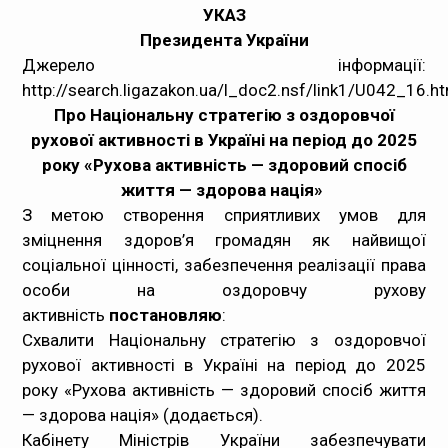
УКАЗ
Медпрацівникам
Президента України
Джерело інформації:
Статистика
http://search.ligazakon.ua/l_doc2.nsf/link1/U042_16.h
Про Національну стратегію з оздоровчої
Документи
рухової активності в Україні на період до 2025
року «Рухова активність — здоровий спосіб
Контакти
життя — здорова нація»
З метою створення сприятливих умов для
Карта сайта
зміцнення здоров’я громадян як найвищої
соціальної цінності, забезпечення реалізації права
особи на оздоровчу рухову
активність
постановляю
:
Схвалити Національну стратегію з оздоровчої
рухової активності в Україні на період до 2025
року «Рухова активність — здоровий спосіб життя
— здорова нація» (додається).
Кабінету Міністрів України забезпечувати