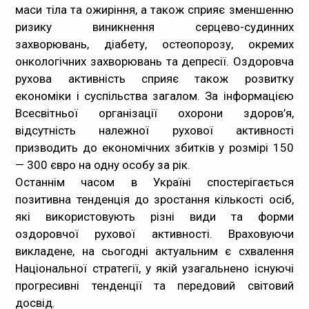
маси тіла та ожиріння, а також сприяє зменшенню
ризику виникнення серцево-судинних
захворювань, діабету, остеопорозу, окремих
онкологічних захворювань та депресії. Оздоровча
рухова активність сприяє також розвитку
економіки і суспільства загалом. За інформацією
Всесвітньої організації охорони здоров’я,
відсутність належної рухової активності
призводить до економічних збитків у розмірі 150
— 300 євро на одну особу за рік.
Останнім часом в Україні спостерігається
позитивна тенденція до зростання кількості осіб,
які використовують різні види та форми
оздоровчої рухової активності. Враховуючи
викладене, на сьогодні актуальним є схвалення
Національної стратегії, у якій узагальнено існуючі
прогресивні тенденції та передовий світовий
досвід.