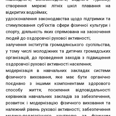
створення мережі літніх шкіл плавання на
відкритих водоймах;
удосконалення законодавства щодо підтримки та
стимулювання суб’єктів сфери фізичної культури і
спорту, діяльність яких спрямована на заохочення
людей до оздоровчої рухової активності;
залучення інститутів громадянського суспільства,
у тому числі молодіжних та дитячих громадських
організацій, до проведення заходів з підвищення
оздоровчої рухової активності населення;
модернізація в навчальних закладах системи
фізичного виховання, яке має бути органічно
поєднано з іншими компонентами здорового
способу життя; посилення відповідальності
керівників навчальних закладів за забезпечення,
розвиток і модернізацію фізичного виховання та
належний рівень рухової активності; забезпечення
медико-педагогічного контролю за фізичним