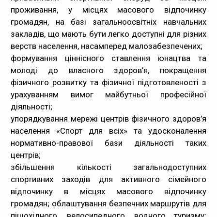
проживання, у місцях масового відпочинку
громадян, на базі загальноосвітніх навчальних
закладів, що мають бути легко доступні для різних
верств населення, насамперед малозабезпечених;
формування ціннісного ставлення юнацтва та
молоді до власного здоров’я, покращення
фізичного розвитку та фізичної підготовленості з
урахуванням вимог майбутньої професійної
діяльності;
упорядкування мережі центрів фізичного здоров’я
населення «Спорт для всіх» та удосконалення
нормативно-правової бази діяльності таких
центрів;
збільшення кількості загальнодоступних
спортивних заходів для активного сімейного
відпочинку в місцях масового відпочинку
громадян; облаштування безпечних маршрутів для
пішохідного, велосипедного, водного туризму;