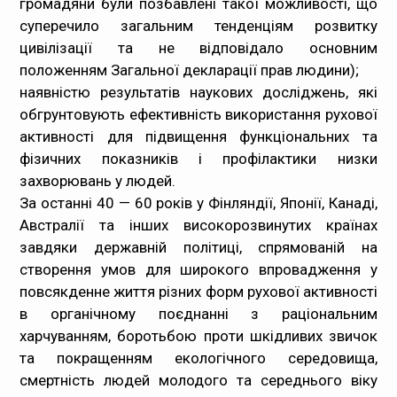
громадяни були позбавлені такої можливості, що
суперечило загальним тенденціям розвитку
цивілізації та не відповідало основним
положенням
Загальної декларації прав людини
);
наявністю результатів наукових досліджень, які
обгрунтовують ефективність використання рухової
активності для підвищення функціональних та
фізичних показників і профілактики низки
захворювань у людей.
За останні 40 — 60 років у Фінляндії, Японії, Канаді,
Австралії та інших високорозвинутих країнах
завдяки державній політиці, спрямованій на
створення умов для широкого впровадження у
повсякденне життя різних форм рухової активності
в органічному поєднанні з раціональним
харчуванням, боротьбою проти шкідливих звичок
та покращенням екологічного середовища,
смертність людей молодого та середнього віку