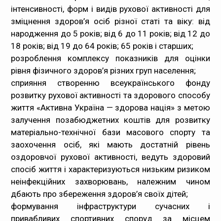
інтенсивності, форм і видів рухової активності для
зміцнення здоров’я осіб різної статі та віку: від
народження до 5 років; від 6 до 11 років; від 12 до
18 років; від 19 до 64 років; 65 років і старших;
розроблення комплексу показників для оцінки
рівня фізичного здоров’я різних груп населення;
сприяння створенню всеукраїнського фонду
розвитку рухової активності та здорового способу
життя «Активна Україна — здорова нація» з метою
залучення позабюджетних коштів для розвитку
матеріально-технічної бази масового спорту та
заохочення осіб, які мають достатній рівень
оздоровчої рухової активності, ведуть здоровий
спосіб життя і характеризуються низьким ризиком
неінфекційних захворювань, належним чином
дбають про збереження здоров’я своїх дітей;
формування інфраструктури сучасних і
привабливих спортивних споруд за місцем