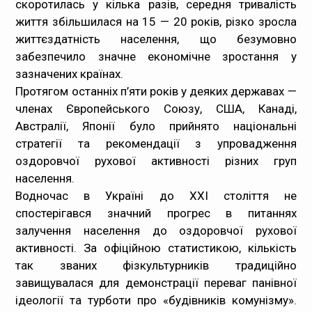
скоротилась у кілька разів, середня тривалість
життя збільшилася на 15 — 20 років, різко зросла
життєздатність населення, що безумовно
забезпечило значне економічне зростання у
зазначених країнах.
Протягом останніх п’яти років у деяких державах —
членах Європейського Союзу, США, Канаді,
Австралії, Японії було прийнято національні
стратегії та рекомендації з упровадження
оздоровчої рухової активності різних груп
населення.
Водночас в Україні до XXI століття не
спостерігався значний прогрес в питаннях
залучення населення до оздоровчої рухової
активності. За офіційною статистикою, кількість
так званих фізкультурників традиційно
завищувалася для демонстрації переваг панівної
ідеології та турботи про «будівників комунізму».