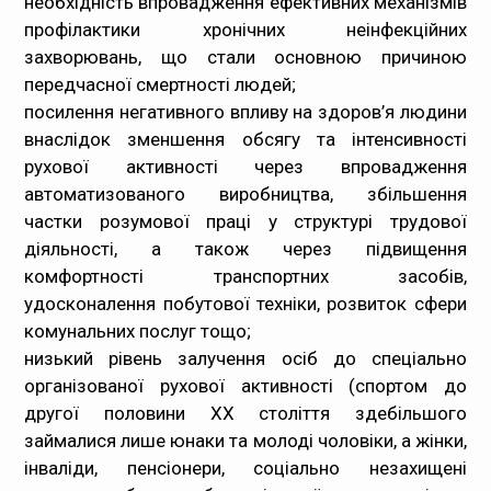
необхідність впровадження ефективних механізмів
профілактики хронічних неінфекційних
захворювань, що стали основною причиною
передчасної смертності людей;
посилення негативного впливу на здоров’я людини
внаслідок зменшення обсягу та інтенсивності
рухової активності через впровадження
автоматизованого виробництва, збільшення
частки розумової праці у структурі трудової
діяльності, а також через підвищення
комфортності транспортних засобів,
удосконалення побутової техніки, розвиток сфери
комунальних послуг тощо;
низький рівень залучення осіб до спеціально
організованої рухової активності (спортом до
другої половини XX століття здебільшого
займалися лише юнаки та молоді чоловіки, а жінки,
інваліди, пенсіонери, соціально незахищені