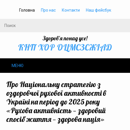
Головна
Про нас
Контакти
Наш фейсбук
Здоров'я понад усе!
КНП ХОР ОЦМСЗСЖIАД
МЕНЮ
Про нас
Про Національну стратегію з
оздоровчої рухової активності в
Громадське здоров’я
Україні на період до 2025 року
«Рухова активність — здоровий
Безбар’єрність
спосіб життя — здорова нація»
Громадянам