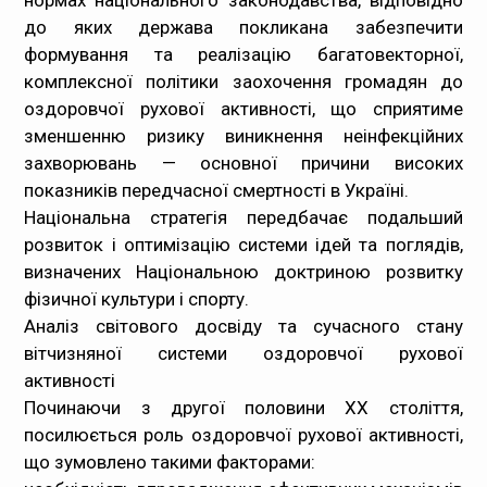
нормах національного законодавства, відповідно
до яких держава покликана забезпечити
формування та реалізацію багатовекторної,
комплексної політики заохочення громадян до
оздоровчої рухової активності, що сприятиме
зменшенню ризику виникнення неінфекційних
захворювань — основної причини високих
показників передчасної смертності в Україні.
Національна стратегія передбачає подальший
розвиток і оптимізацію системи ідей та поглядів,
визначених Національною доктриною розвитку
фізичної культури і спорту.
Аналіз світового досвіду та сучасного стану
вітчизняної системи оздоровчої рухової
активності
Починаючи з другої половини XX століття,
посилюється роль оздоровчої рухової активності,
що зумовлено такими факторами: