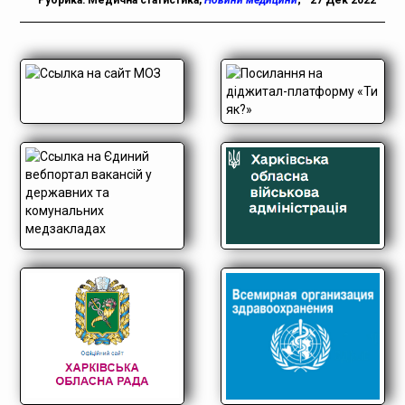
Рубрика:
Медична статистика
,
Новини медицини
;
27 Дек 2022