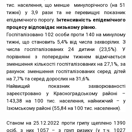
тис. населення, що менше минулорічного (на 51
тижні) у 3,9 рази та не перевищує показник
епідемічного порогу.
Інтенсивність епідемічного
процесу відповідає низькому рівню.
Госпіталізовано 102 особи проти 140 на минулому
тижні, що становить 5,4% від числа захворілих. З
числа госпіталізованих 24 дитини (23,5%). У
порівнянні з попереднім тижнем відмічається
зменшення кількості госпіталізованих на 27,1%, за
рахунок зменшення госпіталізованих серед дітей
на 7,7% та серед дорослих на 31,6%.
Найвищий показник захворюваності
зареєстровано у Красноградському районі –
143,38 на 100 тис. населення, найнижчий – у
Ізюмському районі (55,84 на 100 тис. населення).
Станом на 25.12.2022 проти грипу щеплено 1390
осіб, з них 1057 – з груп ризику (у т.ч. 1027