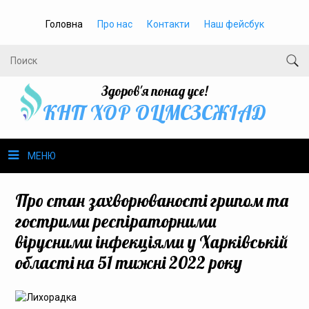
Головна
Про нас
Контакти
Наш фейсбук
Здоров'я понад усе!
КНП ХОР ОЦМСЗСЖIАД
МЕНЮ
Про нас
Про стан захворюваності грипом та
гострими респіраторними
Громадське здоров’я
вірусними інфекціями у Харківській
області на 51 тижні 2022 року
Безбар’єрність
Громадянам