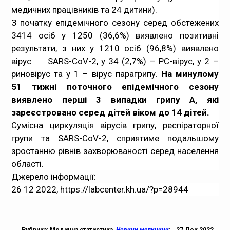
медичних працівників та 24 дитини).
З початку епідемічного сезону серед обстежених
3414 осіб у 1250 (36,6%) виявлено позитивні
результати, з них у 1210 осіб (96,8%) виявлено
вірус SARS-CoV-2, у 34 (2,7%) – РС-вірус, у 2 –
риновірус та у 1 – вірус парагрипу.
На минулому
51 тижні поточного епідемічного сезону
виявлено перші 3 випадки грипу А, які
зареєстровано серед дітей віком до 14 дітей.
Сумісна циркуляція вірусів грипу, респіраторної
групи та SARS-CoV-2, сприятиме подальшому
зростанню рівнів захворюваності серед населення
області.
Джерело інформації:
26 12 2022,
https://labcenter.kh.ua/?p=28944