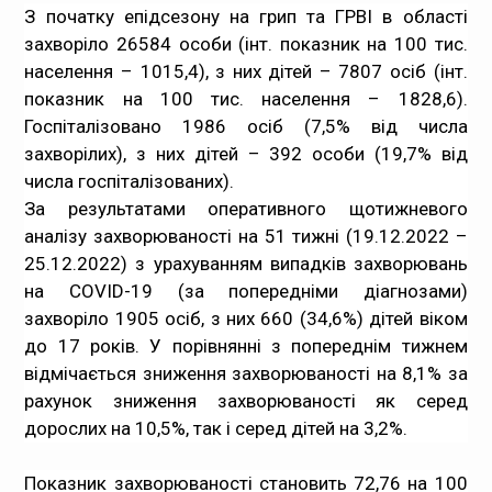
З початку епідсезону на грип та ГРВІ в області
Медпрацівникам
захворіло 26584 особи (інт. показник на 100 тис.
населення – 1015,4), з них дітей – 7807 осіб (інт.
Статистика
показник на 100 тис. населення – 1828,6).
Госпіталізовано 1986 осіб (7,5% від числа
Документи
захворілих), з них дітей – 392 особи (19,7% від
числа госпіталізованих).
Контакти
За результатами оперативного щотижневого
аналізу захворюваності на 51 тижні (19.12.2022 –
Карта сайта
25.12.2022) з урахуванням випадків захворювань
на COVID-19 (за попередніми діагнозами)
захворіло 1905 осіб, з них 660 (34,6%) дітей віком
до 17 років. У порівнянні з попереднім тижнем
відмічається зниження захворюваності на 8,1% за
рахунок зниження захворюваності як серед
дорослих на 10,5%, так і серед дітей на 3,2%.
Показник захворюваності становить 72,76 на 100