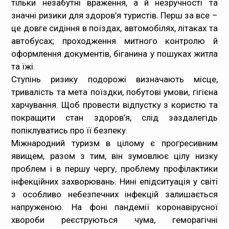
тільки незабутні враження, а й незручності та
значні ризики для здоров’я туристів. Перш за все –
Медпрацівникам
це довге сидіння в поїздах, автомобілях, літаках та
автобусах; проходження митного контролю й
Статистика
оформлення документів, біганина у пошуках житла
та їжі.
Документи
Ступінь ризику подорожі визначають місце,
тривалість та мета поїздки, побутові умови, гігієна
Контакти
харчування. Щоб провести відпустку з користю та
покращити стан здоров’я, слід заздалегідь
Карта сайта
попіклуватись про її безпеку.
Міжнародний туризм в цілому є прогресивним
явищем, разом з тим, він зумовлює цілу низку
проблем і в першу чергу, проблему профілактики
інфекційних захворювань. Нині епідситуація у світі
з особливо небезпечних інфекцій залишається
напруженою. На фоні пандемії коронавірусної
хвороби реєструються чума, геморагічні