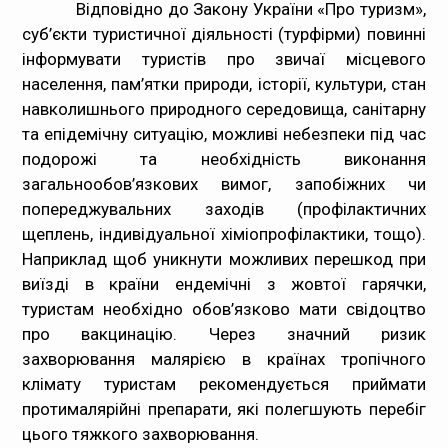
Відповідно до Закону України «Про туризм»,
суб’єкти туристичної діяльності (турфірми) повинні
інформувати туристів про звичаї місцевого
населення, пам’ятки природи, історії, культури, стан
навколишнього природного середовища, санітарну
та епідемічну ситуацію, можливі небезпеки під час
подорожі та необхідність виконання
загальнообов’язкових вимог, запобіжних чи
попереджувальних заходів (профілактичних
щеплень, індивідуальної хіміопрофілактики, тощо).
Наприклад щоб уникнути можливих перешкод при
виїзді в країни ендемічні з жовтої гарячки,
туристам необхідно обов’язково мати свідоцтво
про вакцинацію. Через значний ризик
захворювання малярією в країнах тропічного
клімату туристам рекомендується приймати
протималярійні препарати, які полегшують перебіг
цього тяжкого захворювання.