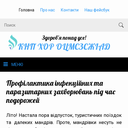
Головна
Про нас
Контакти
Наш фейсбук
Здоров'я понад усе!
КНП ХОР ОЦМСЗСЖIАД
МЕНЮ
Про нас
Профілактика інфекційних та
паразитарних захворювань під час
Громадське здоров’я
подорожей
Безбар’єрність
Літо! Настала пора відпусток, туристичних поїздок
та далеких мандрів. Проте, мандрівки несуть не
Громадянам