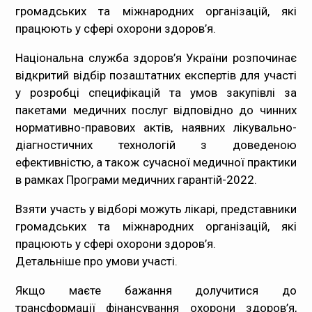
громадських та міжнародних організацій, які
Медпрацівникам
працюють у сфері охорони здоров’я.
Статистика
Національна служба здоров’я України розпочинає
відкритий відбір позаштатних експертів для участі
Документи
у розробці специфікацій та умов закупівлі за
пакетами медичних послуг відповідно до чинних
Контакти
нормативно-правових актів, наявних лікувально-
діагностичних технологій з доведеною
Карта сайта
ефективністю, а також сучасної медичної практики
в рамках Програми медичних гарантій-2022.
Взяти участь у відборі можуть лікарі, представники
громадських та міжнародних організацій, які
працюють у сфері охорони здоров’я.
Детальніше про умови участі.
Якщо маєте бажання долучитися до
трансформації фінансування охорони здоров’я,