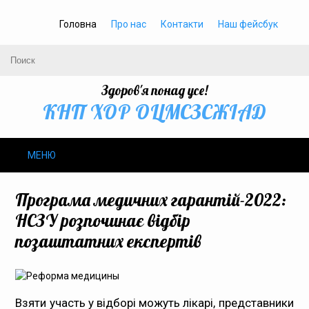
Головна
Про нас
Контакти
Наш фейсбук
Здоров'я понад усе!
КНП ХОР ОЦМСЗСЖIАД
МЕНЮ
Про нас
Програма медичних гарантій-2022:
НСЗУ розпочинає відбір
Громадське здоров’я
позаштатних експертів
Безбар’єрність
Громадянам
Взяти участь у відборі можуть лікарі, представники