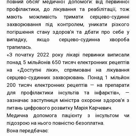
повний обсяг медичної допомоги: від первинної
профілактики, до лікування та реабілітації, тож
Медпрацівникам
мають можливість тримати серцево-судинні
захворювання під контролем, уникати різкого
Статистика
погіршення стану здоров’я та дбати про себе у
випадку, якщо серцево-судинна хвороба
Документи
трапилась.
«З початку 2022 року лікарі первинки виписали
Контакти
понад 5 мільйонів 650 тисяч електронних рецептів
на «Доступні ліки», спрямовані на лікування
Карта сайта
серцево-судинних захворювань. Понад 1 мільйон
200 тисяч електронних рецептів — на препарати
для профілактики інсультів та інфарктів», —
зазначає заступниця міністра охорони здоров’я з
питань цифрового розвитку Марія Карчевич.
Медична допомога пацієнту з інсультом чи
підозрою на нього повністю безоплатна.
Вона передбачає: