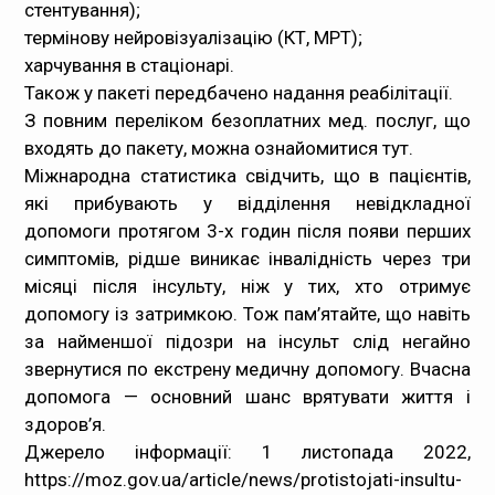
стентування);
термінову нейровізуалізацію (КТ, МРТ);
харчування в стаціонарі.
Також у пакеті передбачено надання реабілітації.
З повним переліком безоплатних мед. послуг, що
входять до пакету, можна ознайомитися тут.
Міжнародна статистика свідчить, що в пацієнтів,
які прибувають у відділення невідкладної
допомоги протягом 3-х годин після появи перших
симптомів, рідше виникає інвалідність через три
місяці після інсульту, ніж у тих, хто отримує
допомогу із затримкою. Тож пам’ятайте, що навіть
за найменшої підозри на інсульт слід негайно
звернутися по екстрену медичну допомогу. Вчасна
допомога — основний шанс врятувати життя і
здоров’я.
Джерело інформації: 1 листопада 2022,
https://moz.gov.ua/article/news/protistojati-insultu-