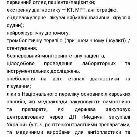
первинний огляд пацієнта/пацієнтки;
екстренну діагностику — КТ, МРТ, ангіографію;
ендоваскулярне лікування(малоінвазивна хірургія
судин);
нейрохірургічну допомогу;
тромболітичну терапію (при ішемічному інсульті) /
стентування;
безперервний моніторинг стану пацієнта;
цілодобове проведення лабораторних та
інструментальних досліджень;
знеболення на всіх етапах діагностики та
лікування;
ліки з Національного переліку основних лікарських
засобів, які медзаклади закуповують самостійно
та препарати, які держава закуповує
централізовано через ДП «Медичні закупівлі
України» (у т. ч. рентгенконтрастними препаратами,
та медичними виробами для ангіопластики та