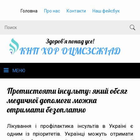
Головна
Про нас
Контакти
Наш фейсбук
Здоров'я понад усе!
КНП ХОР ОЦМСЗСЖIАД
МЕНЮ
Про нас
Протистояти інсульту: який обсяг
медичної допомоги можна
Громадське здоров’я
отримати безоплатно
Безбар’єрність
Лікування і профілактика інсультів в Україні є
одним із пріоритетів. Українці можуть отримати
Громадянам