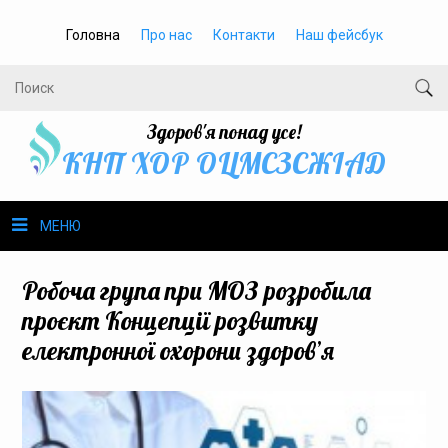
Головна
Про нас
Контакти
Наш фейсбук
Здоров'я понад усе!
КНП ХОР ОЦМСЗСЖIАД
МЕНЮ
Про нас
Робоча група при МОЗ розробила
проєкт Концепції розвитку
Громадське здоров’я
електронної охорони здоров’я
Безбар’єрність
Громадянам