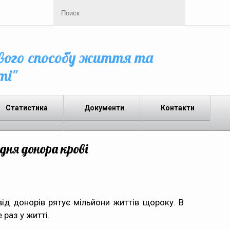
вого способу життя та
ті"
Статистика
Документи
Контакти
дня донора крові
 від донорів рятує мільйони життів щороку. В
раз у житті.