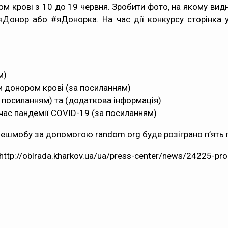
м крові з 10 до 19 червня. Зробити фото, на якому видн
#яДонор або #яДонорка. На час дії конкурсу сторінка 
м
)
и донором крові (
за посиланням
)
 посиланням
) та (
додаткова інформація
)
час пандемії COVID-19 (
за посиланням
)
 флешмобу за допомогою
random.org
буде розіграно п’ять
//oblrada.kharkov.ua/ua/press-center/news/24225-prop