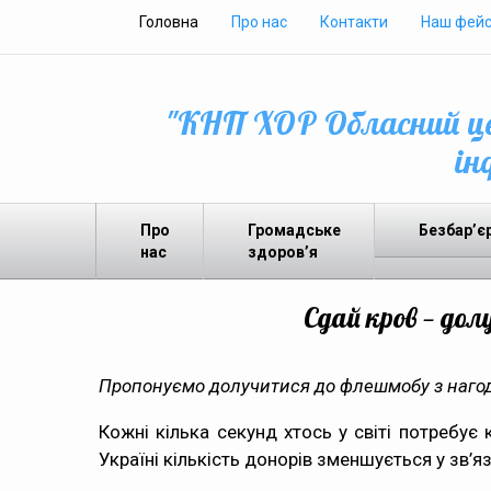
Головна
Про нас
Контакти
Наш фейс
"КНП ХОР Обласний це
ін
Про
Громадське
Безбар’є
нас
здоров’я
Сдай кров — дол
Пропонуємо долучитися до флешмобу з нагоди
Кожні кілька секунд хтось у світі потребує 
Україні кількість донорів зменшується у зв’я