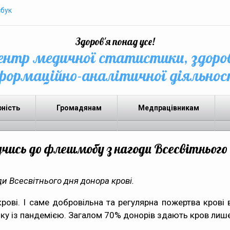
бук
Здоров'я понад усе!
нтр медичної статистики, здоро
формаційно-аналітичної діяльнос
рність
Громадянам
Медпрацівникам
учись до флешмобу з нагоди Всесвітнього 
 Всесвітнього дня донора крові.
крові. І саме добровільна та регулярна пожертва крові
зку із пандемією. Загалом 70% донорів здають кров лише 