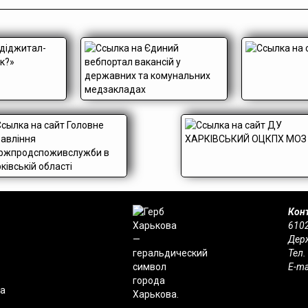
Конт
6102
Держ
Тел.
E-ma
на