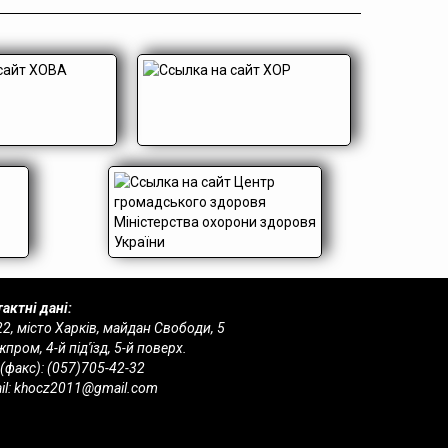
актні дані:
2, місто Харків, майдан Свободи, 5
пром, 4-й під'їзд, 5-й поверх.
 (факс):
(057)705-42-32
il:
khocz2011@gmail.com