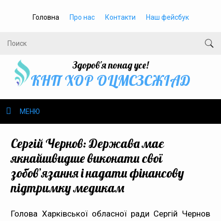
Головна
Про нас
Контакти
Наш фейсбук
Здоров'я понад усе!
КНП ХОР ОЦМСЗСЖIАД
МЕНЮ
Про нас
Сергій Чернов: Держава має
якнайшвидше виконати свої
Громадське здоров’я
зобов’язання і надати фінансову
підтримку медикам
Безбар’єрність
Громадянам
Голова Харківської обласної ради Сергій Чернов