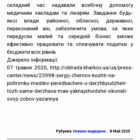
складний час надавали всебічну допомогу
медичним закладам та лікарям. Завдання будь-
якої влади: районної, обласної, державної,
переконаний він, забезпечити умови, за яких
передусім малий та середній бізнес зможе
ефективно працювати та сплачувати податки у
бюджети всіх рівнів.
Джерело інформації:
07 травня 2020, http://oblrada.kharkov.ua/ua/press-
center/news/23998-sergij-chernov-koshti-na-
pidtrimku-medikiv-peredbacheni-u-derzhbyudzheti-
tozh-same-derzhava-mae-yaknajshvidshe-vikonati-
svoji-zobov-yazannya
Рубрика:
Новини медицини
;
8 Май 2020