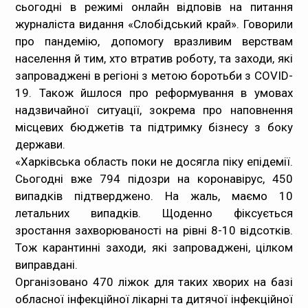
сьогодні в режимі онлайн відповів на питання
Медпрацівникам
журналіста видання «Слобідський край». Говорили
про пандемію, допомогу вразливим верствам
Статистика
населення й тим, хто втратив роботу, та заходи, які
запроваджені в регіоні з метою боротьби з CОVID-
Документи
19. Також йшлося про реформування в умовах
надзвичайної ситуації, зокрема про наповнення
Контакти
місцевих бюджетів та підтримку бізнесу з боку
держави.
Карта сайта
«Харківська область поки не досягла піку епідемії.
Сьогодні вже 794 підозри на коронавірус, 450
випадків підтверджено. На жаль, маємо 10
летальних випадків. Щоденно фіксується
зростання захворюваності на рівні 8-10 відсотків.
Тож карантинні заходи, які запроваджені, цілком
виправдані.
Організовано 470 ліжок для таких хворих на базі
обласної інфекційної лікарні та дитячої інфекційної