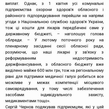
виплат. Однак, з 1 квітня усі комунальні
підприємства охорони здоров’я обласного і
районного підпорядкування перейшли на напрямі
угоди з Національною службою здоров’я України,
тож ці кошти для лікарів передбачені саме у
державному бюджеті, – наголошує голова
облради. – У лютому поточного року на
пленарному засіданні сесії обласної ради,
розуміючи, що наші лікарні у зв’язку з
реформуванням недоотримають
держфінансування, з обласного бюджету вже
виділено майже 600 млн грн, тож на регіональному
рівні для підтримки медичної галузі робиться все
можливе у межах компетенції місцевого
самоврядування, у тому числі забезпечення
засобами індивідуального захисту,
медикаментами тощо».
Сергій Чернов подякував підприємцям, які у цей