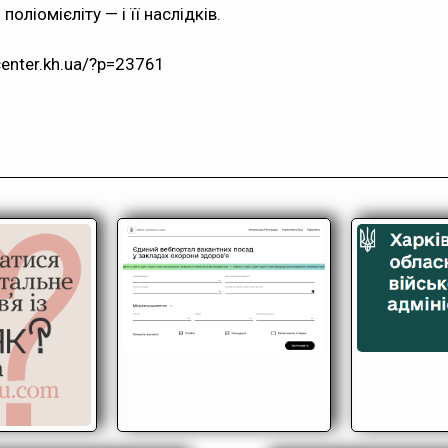
оліомієліту — і її наслідків.
center.kh.ua/?p=23761