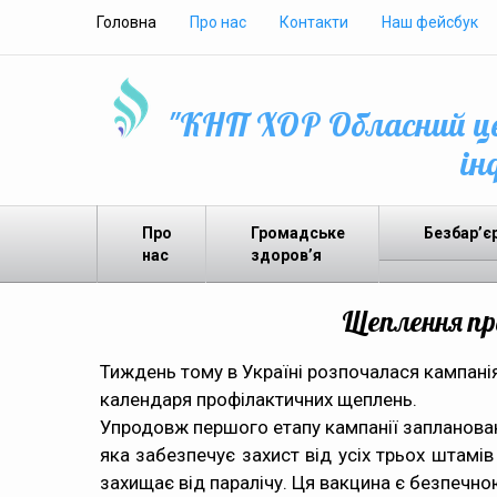
Головна
Про нас
Контакти
Наш фейсбук
"КНП ХОР Обласний це
ін
Про
Громадське
Безбар’є
нас
здоров’я
Щеплення пр
Тиждень тому в Україні розпочалася кампанія 
календаря профілактичних щеплень.
Упродовж першого етапу кампанії запланован
яка забезпечує захист від усіх трьох штамів
захищає від паралічу. Ця вакцина є безпечн