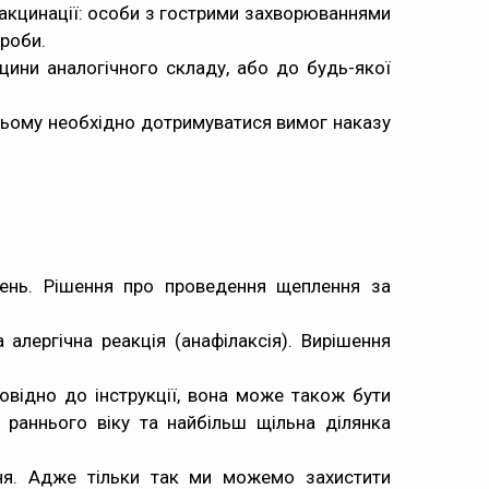
акцинації: особи з гострими захворюваннями
роби.
ини аналогічного складу, або до будь-якої
 цьому необхідно дотримуватися вимог
наказу
ень
. Рішення про проведення щеплення за
лергічна реакція (анафілаксія). Вирішення
повідно до інструкції, вона може також бути
 раннього віку та найбільш щільна ділянка
ння. Адже тільки так ми можемо захистити