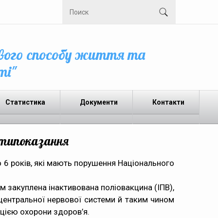
вого способу життя та
ті"
Статистика
Документи
Контакти
отипоказання
до 6 років, які мають порушення
Національного
 закуплена інактивована поліовакцина (ІПВ),
о центральної нервової системи й таким чином
цією охорони здоров’я.