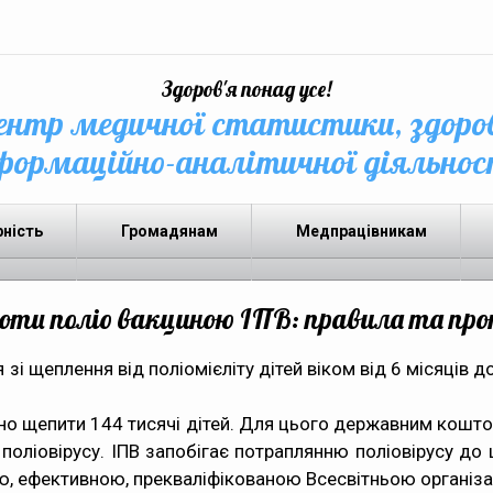
Здоров'я понад усе!
нтр медичної статистики, здоро
формаційно-аналітичної діяльнос
рність
Громадянам
Медпрацівникам
оти поліо вакциною ІПВ: правила та пр
зі щеплення від поліомієліту дітей віком від 6 місяців 
о щепити 144 тисячі дітей. Для цього державним коштом
 поліовірусу. ІПВ запобігає потраплянню поліовірусу д
ою, ефективною, прекваліфікованою Всесвітньою організа