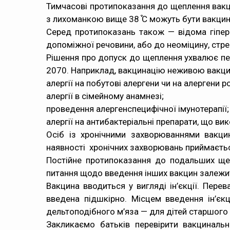
Тимчасові протипоказання до щеплення вакц
з лихоманкою вище 38 ͒С можуть бути вакцин
Серед протипоказань також — відома гіпер
допоміжної речовини, або до неоміцину, стреп
Рішення про допуск до щеплення ухвалює пед
2070.
Наприклад, вакцинацію неживою вакцин
алергії на побутові алергени чи на алергени 
алергії в сімейному анамнезі;
проведення алергенспецифічної імунотерапії;
алергії на антибактеріальні препарати, що в
Осіб із хронічними захворюваннями вакц
наявності хронічних захворювань приймається 
Постійне протипоказання до подальших щеп
питання щодо введення інших вакцин залежит
Вакцина вводиться у вигляді ін’єкції. Пере
введена підшкірно. Місцем введення ін’єк
дельтоподібного м’яза — для дітей старшого 
Закликаємо батьків перевірити вакциналь