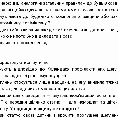
иною ІПВ аналогічні загальним правилам до будь-якої в
овані щойно одужають та не матимуть ознак гострої хво
чутливість до будь-якого компонента вакцини або вакц
томіцину, поліміксину В.
іатр або сімейний лікар, який вивчає стан дитини. При
ою не потрібно відкладати в разі:
рослинного походження;
икористовуються рутинно.
инують відповідно до
Календаря профілактичних щепл
на підставі рівня імуносупресії.
лень стосується лише вакцини, на яку виникла тяжка а
ь від складових компонентів цих вакцин.
важний шлях введення — внутрішньом’язовий, хоча, від
ції є передня ділянка стегна — для немовлят та дітей
віку.
У сідницю вакцину не вводять!
ний статус своєї дитини і зробити пропущені щепле