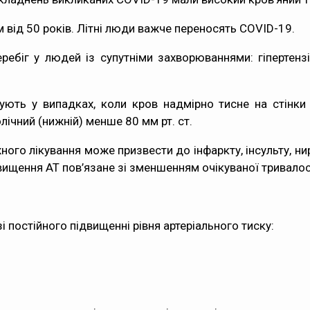
м від 50 років. Літні люди важче переносять COVID-19.
ребіг у людей із супутніми захворюваннями: гіпертенз
овують у випадках, коли кров надмірно тисне на стінк
лічний (нижній) менше 80 мм рт. ст.
ного лікування може призвести до інфаркту, інсульту, ни
двищення АТ пов’язане зі зменшенням очікуваної тривалос
зі постійного підвищенні рівня артеріального тиску: