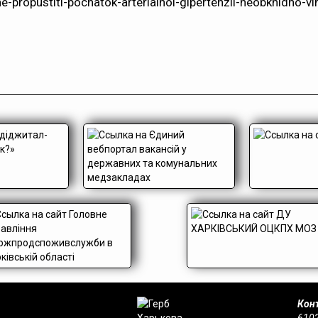
-propustiti-pochatok-arterialnoi-gipertenzii-neobkhidno-vimi
Конт