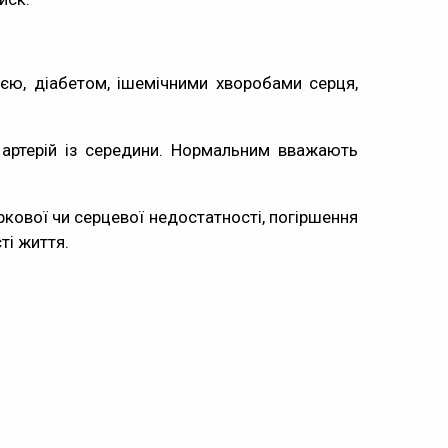
ією, діабетом, ішемічними хворобами серця,
и артерій із середини. Нормальним вважають
ркової чи серцевої недостатності, погіршення
ті життя.