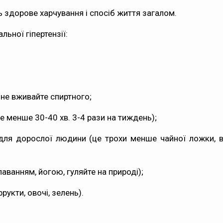
ь здорове харчування і спосіб життя загалом.
ьної гіпертензії:
 не вживайте спиртного;
 менше 30-40 хв. 3-4 рази на тиждень);
для дорослої людини (це трохи менше чайної ложки, 
лаванням, йогою, гуляйте на природі);
фрукти, овочі, зелень).