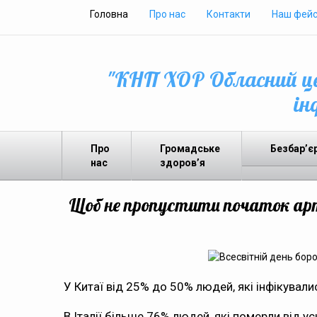
Головна
Про нас
Контакти
Наш фейс
"КНП ХОР Обласний це
ін
Про
Громадське
Безбар’є
нас
здоров’я
Щоб не пропустити початок арте
У Китаї від 25% до 50% людей, які інфікувал
В Італії більше 76% людей, які померли від 