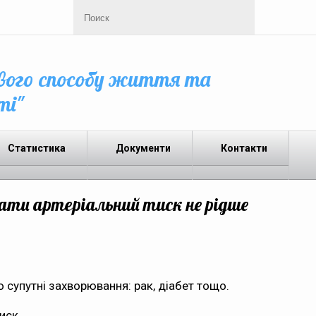
вого способу життя та
ті"
Статистика
Документи
Контакти
вати артеріальний тиск не рідше
 супутні захворювання: рак, діабет тощо.
иск.