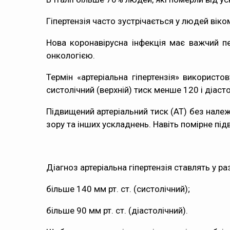
Гіпертензія часто зустрічається у людей віко
Нова коронавірусна інфекція має важчий пе
онкологією.
Термін «артеріальна гіпертензія» використ
систолічний (верхній) тиск менше 120 і діасто
Підвищений артеріальний тиск (АТ) без належ
зору та інших ускладнень. Навіть помірне пі
Діагноз артеріальна гіпертензія ставлять у ра
більше 140 мм рт. ст. (систолічний);
більше 90 мм рт. ст. (діастолічний).