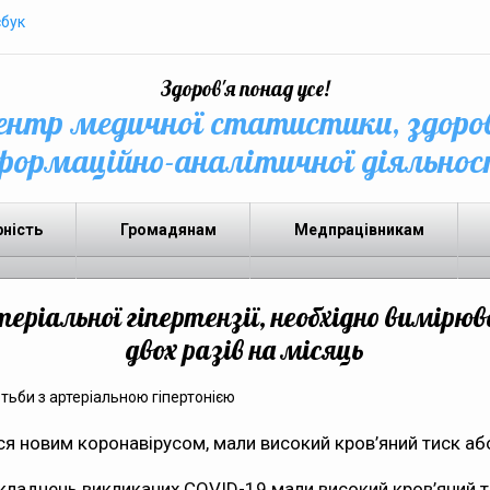
бук
Здоров'я понад усе!
нтр медичної статистики, здоро
формаційно-аналітичної діяльнос
рність
Громадянам
Медпрацівникам
ріальної гіпертензії, необхідно вимірю
двох разів на місяць
ися новим коронавірусом, мали високий кров’яний тиск або
ускладнень викликаних COVID-19 мали високий кров’яний т