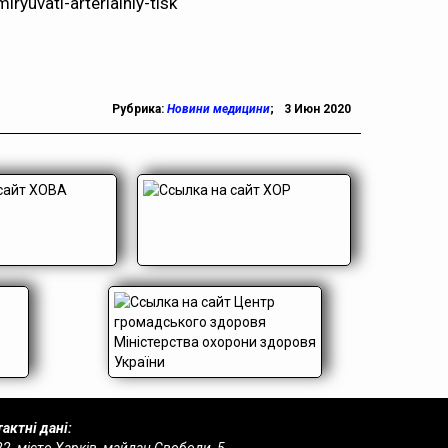
ryuvati-arterialniy-tisk
Рубрика:
Новини медицини
;
3 Июн 2020
актні дані: