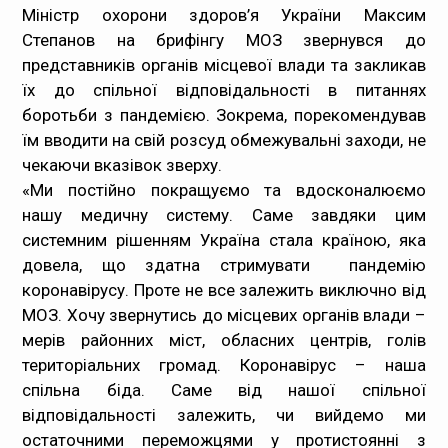
Міністр охорони здоров’я України Максим
Медпрацівникам
Степанов на брифінгу МОЗ звернувся до
представників органів місцевої влади та закликав
Статистика
їх до спільної відповідальності в питаннях
боротьби з пандемією. Зокрема, порекомендував
Документи
їм вводити на свій розсуд обмежувальні заходи, не
чекаючи вказівок зверху.
Контакти
«Ми постійно покращуємо та вдосконалюємо
нашу медичну систему. Саме завдяки цим
Карта сайта
системним рішенням Україна стала країною, яка
довела, що здатна стримувати пандемію
коронавірусу. Проте не все залежить виключно від
МОЗ. Хочу звернутись до місцевих органів влади –
мерів районних міст, обласних центрів, голів
територіальних громад. Коронавірус – наша
спільна біда. Саме від нашої спільної
відповідальності залежить, чи вийдемо ми
остаточними переможцями у протистоянні з