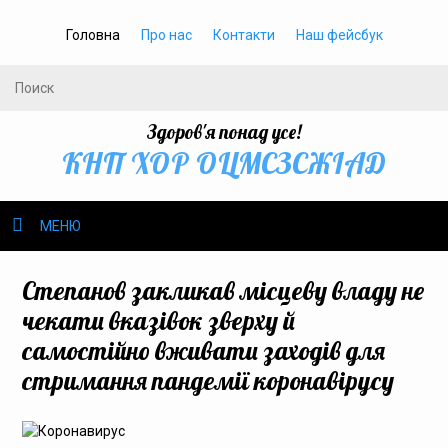
Головна
Про нас
Контакти
Наш фейсбук
Здоров'я понад усе!
КНП ХОР ОЦМСЗСЖIАД
МЕНЮ
Про нас
Степанов закликав місцеву владу не
чекати вказівок зверху й
Громадське здоров’я
самостійно вживати заходів для
стримання пандемії коронавірусу
Безбар’єрність
Громадянам