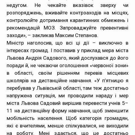
недугом. Не чекайте вказівок зверху чи
розпоряджень, вживайте контрзаходів на місцях,
контролюйте дотримання карантинних обмежень і
рекомендацій МОЗ. Запроваджуйте превентивні
заходи», – закликав Максим Степанов.
Міністр наголосив, що всі ці дії – виключно в
інтересах громад. І поставив у приклад мера міста
Львова Андрія Садового, який дослухався до його
поради й, не чекаючи оголошення «червоної зони»
в області, своїм рішенням перевів місцевих
школярів на дистанційне навчання. «У п’ятницю я
перебував у Львівській області, там теж достатньо
напружена ситуація, ми проводили нараду і мер
міста Львова Садовий вирішив перевести учнів 5–
11 на дистанційну форму навчання, щоб зменшити
мобільність населення. Щоб категорія громадян,
які є вчителями, менше спілкувалися, не виходили
на роботу. Мені здається, що це достатньо