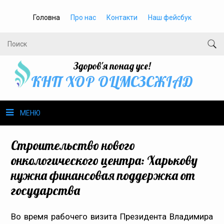
Головна
Про нас
Контакти
Наш фейсбук
Здоров'я понад усе!
КНП ХОР ОЦМСЗСЖIАД
МЕНЮ
Про нас
Строительство нового
онкологического центра: Харькову
Громадське здоров’я
нужна финансовая поддержка от
государства
Безбар’єрність
Громадянам
Во время рабочего визита Президента Владимира