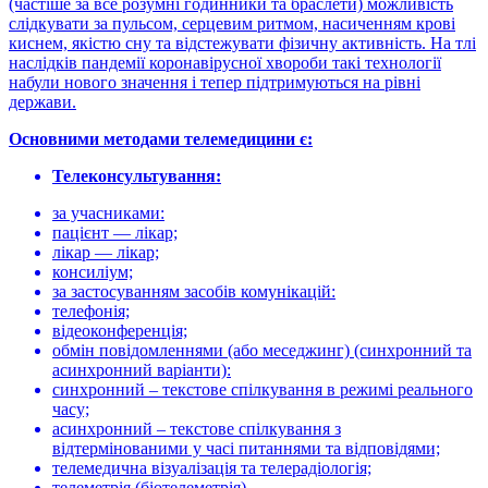
(частіше за все розумні годинники та браслети) можливість
слідкувати за пульсом, серцевим ритмом, насиченням крові
киснем, якістю сну та відстежувати фізичну активність. На тлі
наслідків пандемії коронавірусної хвороби такі технології
набули нового значення і тепер підтримуються на рівні
держави.
Основними методами телемедицини є:
Телеконсультування:
за учасниками:
пацієнт — лікар;
лікар — лікар;
консиліум;
за застосуванням засобів комунікацій:
телефонія;
відеоконференція;
обмін повідомленнями (або меседжинг) (синхронний та
асинхронний варіанти):
синхронний – текстове спілкування в режимі реального
часу;
асинхронний – текстове спілкування з
відтермінованими у часі питаннями та відповідями;
телемедична візуалізація та телерадіологія;
телеметрія (біотелеметрія).