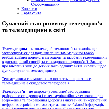
Слобожанщини»
Контакти
Карта сайта
Сучасний стан розвитку телездоров’я
та телемедицини в світі
Телемедицина
– комплекс дій, технологій та заходів, що
застосовуються для надання пацієнтам медичної та/або
реабілітаційної допомоги методами та засобами телемедицини
в дистанційний спосіб, та є складовою е-здоров’я (із Закону
про внесення змін до деяких законодавчих актів України щодо
функціонування телемедицини).
Телемедицина є комплексним поняттям і перш за все,
телемедицина є складовою телездоров’я.
Телездоров’я
– це широке (всеосяжне) застосування
цифрового середовища і телекомунікаційних технологій для
збереження та покращення здоров’я і лікування, використання
цифрових сервісів з метою отримання необхідної інформації,
знань і навичок для надання медичної допомоги та для