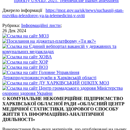
проєкту USAID. 2021. Telemedicine market assessment
Джерело інформації
https://moz.gov.ua/uk/news/suchasnij-stan-
rozvitku-telezdorov-ya-ta-telemedicini-v-sviti
Рубрика:
Інформаційні листи
;
26 Дек 2024
© КОМУНАЛЬНЕ НЕКОМЕРЦІЙНЕ ПІДПРИЄМСТВО
ХАРКІВСЬКОЇ ОБЛАСНОЇ РАДИ «ОБЛАСНИЙ ЦЕНТР
МЕДИЧНОЇ СТАТИСТИКИ, ЗДОРОВОГО СПОСОБУ
ЖИТТЯ ТА ІНФОРМАЦІЙНО-АНАЛІТИЧНОЇ
ДІЯЛЬНОСТІ»
Використання будь-яких матеріалів, що опубліковані на цьому