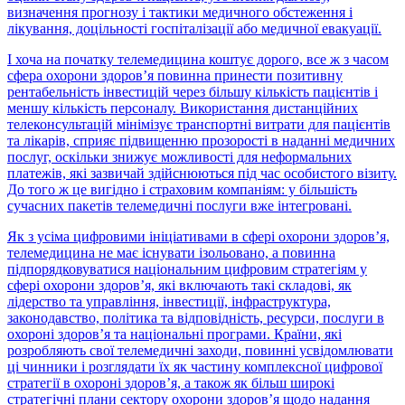
визначення прогнозу і тактики медичного обстеження і
лікування, доцільності госпіталізації або медичної евакуації.
І хоча на початку телемедицина коштує дорого, все ж з часом
сфера охорони здоров’я повинна принести позитивну
рентабельність інвестицій через більшу кількість пацієнтів і
меншу кількість персоналу. Використання дистанційних
телеконсультацій мінімізує транспортні витрати для пацієнтів
та лікарів, сприяє підвищенню прозорості в наданні медичних
послуг, оскільки знижує можливості для неформальних
платежів, які зазвичай здійснюються під час особистого візиту.
До того ж це вигідно і страховим компаніям: у більшість
сучасних пакетів телемедичні послуги вже інтегровані.
Як з усіма цифровими ініціативами в сфері охорони здоров’я,
телемедицина не має існувати ізольовано, а повинна
підпорядковуватися національним цифровим стратегіям у
сфері охорони здоров’я, які включають такі складові, як
лідерство та управління, інвестиції, інфраструктура,
законодавство, політика та відповідність, ресурси, послуги в
охороні здоров’я та національні програми. Країни, які
розробляють свої телемедичні заходи, повинні усвідомлювати
ці чинники і розглядати їх як частину комплексної цифрової
стратегії в охороні здоров’я, а також як більш широкі
стратегічні плани сектору охорони здоров’я щодо надання