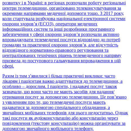
розвитку і в Україні: в регіонах розпочали роботу регіональні
центри телемедицини, організовано телеконсультування за
окремими напрямами медичної допомоги тощо. З 2017 року,
коли стартувала розбудова національної електронної системи
охорони здоров’я (ЕСОЗ), оператори медичних
інформаційних систем та інші розробники програмного
забезпечення у сфері охорони здоров’я розпочали активно
впроваджувати телемедичні послуги відповідно до потреб
громадян та практичної охорони здоров’я, але відсутність
відповідного нормативно-правового регулювання та
централізованих технічних рішень телемедичного напряму
призвела до поступового гальмування впровадження в цій
сфері.
Разом із тим з’явилися і більш практичні виклики: часто
лікарям і пацієнтам важко адаптуватися до телемедицини, а
особливо – дорослим. І пацієнти, і надавачі послуг також
зазначали, що вони часто не мають засобів для надання/
отримання послуг за допомогою телемедицини. Це пов’язано
з уявленням про те, що телемедичні послуги мають
надаватися за допомогою спеціального обладнання, а
звичайних мобільних телефонів для цього недостатньо. Однак
такі послуги як аудіоконсультацію або консультацію через
повідомлення (текстову консультацію) можна організувати за
допомогою звичайного мобільного телефону.