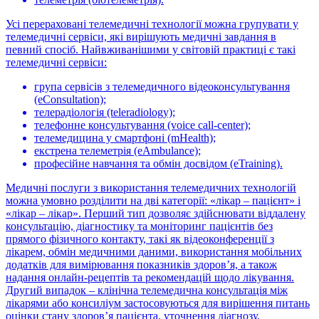
Усі перераховані телемедичні технології можна групувати у
телемедичні сервіси, які вирішують медичні завдання в
певний спосіб. Найвживанішими у світовій практиці є такі
телемедичні сервіси:
група сервісів з телемедичного відеоконсультування
(еСonsultation);
телерадіологія (teleradiology);
телефонне консультування (voice call-center);
телемедицина у смартфоні (mHealth);
екстрена телеметрія (eAmbulance);
професійне навчання та обмін досвідом (eTraining).
Медичні послуги з використання телемедичних технологій
можна умовно розділити на дві категорії: «лікар – пацієнт» і
«лікар – лікар». Перший тип дозволяє здійснювати віддалену
консультацію, діагностику та моніторинг пацієнтів без
прямого фізичного контакту, такі як відеоконференції з
лікарем, обмін медичними даними, використання мобільних
додатків для вимірювання показників здоров’я, а також
надання онлайн-рецептів та рекомендацій щодо лікування.
Другий випадок – клінічна телемедична консультація між
лікарями або консиліум застосовуються для вирішення питань
оцінки стану здоров’я пацієнта, уточнення діагнозу,