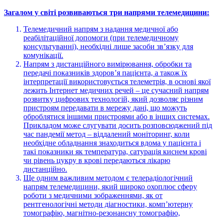
Загалом у світі розвиваються три напрями телемедицини:
Телемедичний напрям з надання медичної або
реабілітаційної допомоги (при телемедичному
консультуванні), необхідні лише засоби зв’язку для
комунікації.
Напрям з дистанційного вимірювання, обробки та
передачі показників здоров’я пацієнта, а також їх
інтерпретації використовується телеметрія, в основі якої
лежить Інтернет медичних речей – це сучасний напрям
розвитку цифрових технологій, який дозволяє різним
пристроям передавати в мережу дані, що можуть
оброблятися іншими пристроями або в інших системах.
Прикладом може слугувати досить розповсюджений під
час пандемії метод – віддалений моніторинг, коли
необхідне обладнання знаходиться вдома у пацієнта і
такі показники як температура, сатурація киснем крові
чи рівень цукру в крові передаються лікарю
дистанційно.
Ще одним важливим методом є телерадіологічний
напрям телемедицини, який широко охоплює сферу
роботи з медичними зображеннями, як от
рентгенологічні методи діагностики, комп’ютерну
томографію, магнітно-резонансну томографію,