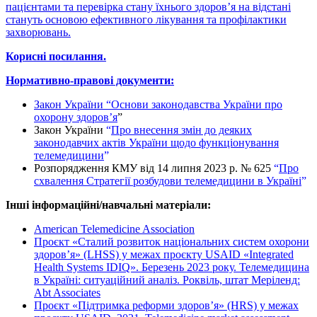
пацієнтами та перевірка стану їхнього здоров’я на відстані
стануть основою ефективного лікування та профілактики
захворювань.
Корисні посилання.
Нормативно-правові документи:
Закон України
“
Основи законодавства України про
охорону здоров’я
”
Закон України
“
Про внесення змін до деяких
законодавчих актів України щодо функціонування
телемедицини
”
Розпорядження КМУ від 14 липня 2023 р. № 625
“
Про
схвалення Стратегії розбудови телемедицини в Україні
”
Інші інформаційні/навчальні матеріали:
American Telemedicine Association
Проєкт «Сталий розвиток національних систем охорони
здоров’я» (LHSS) у межах проєкту USAID «Integrated
Health Systems IDIQ». Березень 2023 року. Телемедицина
в Україні: ситуаційний аналіз. Роквіль, штат Меріленд:
Abt Associates
Проєкт «Підтримка реформи здоров’я» (HRS) у межах