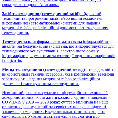
громадського здоров’я загалом.
Засіб телемедицини (телемедичний засіб)
– будь-який
технічний та програмний засіб та/або інший компонент
інформаційної (автоматизованої) системи для надання
медичної та/або реабілітаційної допомоги із застосуванням
телемедицини.
Телемедична платформа
– автоматизована інформаційно-
аналітична (комунікаційна) система, що використовується для
телемедичного консультування, електронного обміну
інформацією, документами та взаємодії медичних працівників
і пацієнтів.
Метод телемедицини (телемедичний метод)
– порядок дій з
використанням технічних засобів, які в комплексній взаємодії
забезпечують надання медичної та/або реабілітаційної
допомоги із застосуванням телемедицини.
Невпинний розвиток сучасних інформаційних технологій
докорінно змінив якість життя кожної людини, а пандемія
COVID-19 у 2019 — 2020 роках суттєво вплинула на наше
ставлення до комунікацій та сервісних послуг на відстані,
зокрема і до медичних. Введення карантинних заходів та
самоізоляції в Україні та світі змусили задуматися про