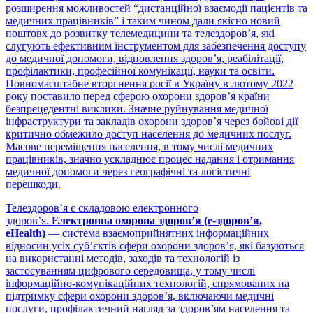
розширення можливостей “дистанційної взаємодії пацієнтів та
медичних працівників” і таким чином дали якісно новий
поштовх до розвитку телемедицини та телездоров’я, які
слугують ефективним інструментом для забезпечення доступу
до медичної допомоги, відновлення здоров’я, реабілітації,
профілактики, професійної комунікації, науки та освіти.
Повномасштабне вторгнення росії в Україну в лютому 2022
року поставило перед сферою охорони здоров’я країни
безпрецедентні виклики. Значне руйнування медичної
інфраструктури та закладів охорони здоров’я через бойові дії
критично обмежило доступ населення до медичних послуг.
Масове переміщення населення, в тому числі медичних
працівників, значно ускладнює процес надання і отримання
медичної допомоги через географічні та логістичні
перешкоди.
Телездоров’я є складовою електронного
здоров’я.
Електронна охорона здоров’я (е-здоров’я,
eHealth)
— система взаємоприйнятних інформаційних
відносин усіх суб’єктів сфери охорони здоров’я, які базуються
на використанні методів, заходів та технологій із
застосуванням цифрового середовища, у тому числі
інформаційно-комунікаційних технологій, спрямованих на
підтримку сфери охорони здоров’я, включаючи медичні
послуги, профілактичний нагляд за здоров’ям населення та