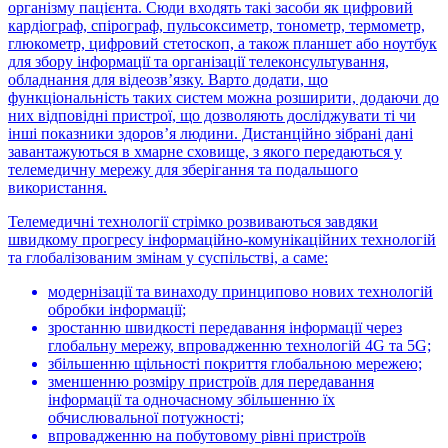
організму пацієнта. Сюди входять такі засоби як цифровий
кардіограф, спірограф, пульсоксиметр, тонометр, термометр,
глюкометр, цифровий стетоскоп, а також планшет або ноутбук
для збору інформації та організації телеконсультування,
обладнання для відеозв’язку. Варто додати, що
функціональність таких систем можна розширити, додаючи до
них відповідні пристрої, що дозволяють досліджувати ті чи
інші показники здоров’я людини. Дистанційно зібрані дані
завантажуються в хмарне сховище, з якого передаються у
телемедичну мережу для зберігання та подальшого
використання.
Телемедичні технології стрімко розвиваються завдяки
швидкому прогресу інформаційно-комунікаційних технологій
та глобалізованим змінам у суспільстві, а саме:
модернізації та винаходу принципово нових технологій
обробки інформації;
зростанню швидкості передавання інформації через
глобальну мережу, впровадженню технологій 4G та 5G;
збільшенню щільності покриття глобальною мережею;
зменшенню розміру пристроїв для передавання
інформації та одночасному збільшенню їх
обчислювальної потужності;
впровадженню на побутовому рівні пристроїв