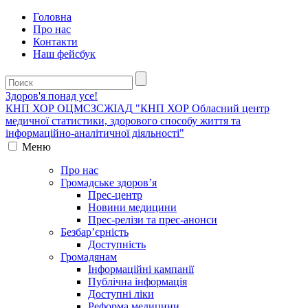
Головна
Про нас
Контакти
Наш фейсбук
Здоров'я понад усе!
КНП ХОР ОЦМСЗСЖIАД
"КНП ХОР Обласний центр
медичної статистики, здорового способу життя та
інформаційно-аналітичної діяльності"
Меню
Про нас
Громадське здоров’я
Прес-центр
Новини медицини
Прес-релізи та прес-анонси
Безбар’єрність
Доступність
Громадянам
Інформаційні кампанії
Публічна інформація
Доступні ліки
Реформа медицини