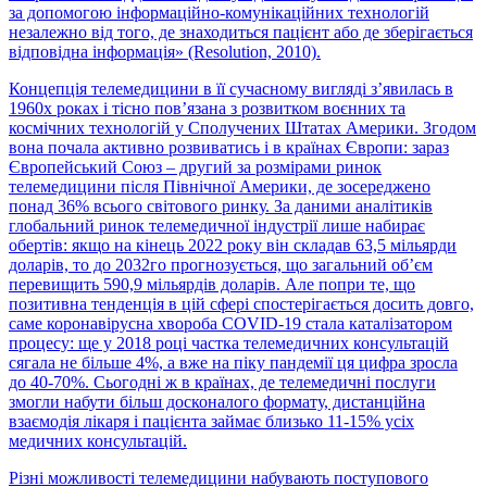
за допомогою інформаційно-комунікаційних технологій
незалежно від того, де знаходиться пацієнт або де зберігається
відповідна інформація» (Resolution, 2010).
Концепція телемедицини в її сучасному вигляді з’явилась в
1960х роках і тісно пов’язана з розвитком воєнних та
космічних технологій у Сполучених Штатах Америки. Згодом
вона почала активно розвиватись і в країнах Європи: зараз
Європейський Союз – другий за розмірами ринок
телемедицини після Північної Америки, де зосереджено
понад 36% всього світового ринку. За даними аналітиків
глобальний ринок телемедичної індустрії лише набирає
обертів: якщо на кінець 2022 року він складав 63,5 мільярди
доларів, то до 2032го прогнозується, що загальний об’єм
перевищить 590,9 мільярдів доларів. Але попри те, що
позитивна тенденція в цій сфері спостерігається досить довго,
саме коронавірусна хвороба COVID-19 стала каталізатором
процесу: ще у 2018 році частка телемедичних консультацій
сягала не більше 4%, а вже на піку пандемії ця цифра зросла
до 40-70%. Сьогодні ж в країнах, де телемедичні послуги
змогли набути більш досконалого формату, дистанційна
взаємодія лікаря і пацієнта займає близько 11-15% усіх
медичних консультацій.
Різні можливості телемедицини набувають поступового