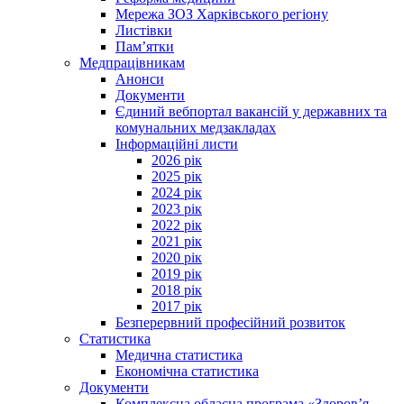
Мережа ЗОЗ Харківського регіону
Листівки
Пам’ятки
Медпрацівникам
Анонси
Документи
Єдиний вебпортал вакансій у державних та
комунальних медзакладах
Інформаційні листи
2026 рік
2025 рік
2024 рік
2023 рік
2022 рік
2021 рік
2020 рік
2019 рік
2018 рік
2017 рік
Безперервний професійний розвиток
Статистика
Медична статистика
Економічна статистика
Документи
Комплексна обласна програма «Здоров’я