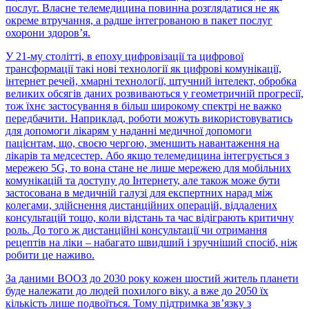
послуг. Власне телемедицина повинна розглядатися не як
окреме втручання, а радше інтегрованою в пакет послуг
охорони здоров’я.
У 21-му столітті, в епоху цифровізації та цифрової
трансформації такі нові технології як цифрові комунікації,
інтернет речей, хмарні технології, штучний інтелект, обробка
великих обсягів даних розвиваються у геометричній прогресії,
тож їхнє застосування в більш широкому спектрі не важко
передбачити. Наприклад, роботи можуть використовуватись
для допомоги лікарям у наданні медичної допомоги
пацієнтам, що, своєю чергою, зменшить навантаження на
лікарів та медсестер. Або якщо телемедицина інтегрується з
мережею 5G, то вона стане не лише мережею для мобільних
комунікацій та доступу до Інтернету, але також може бути
застосована в медичній галузі для експертних нарад між
колегами, здійснення дистанційних операцій, віддалених
консультацій тощо, коли відстань та час відіграють критичну
роль. До того ж дистанційні консультації чи отримання
рецептів на ліки – набагато швидший і зручніший спосіб, ніж
робити це наживо.
За даними ВООЗ до 2030 року кожен шостий житель планети
буде належати до людей похилого віку, а вже до 2050 їх
кількість лише подвоїться. Тому підтримка зв’язку з