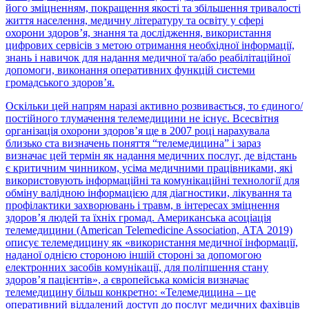
його зміцненням, покращення якості та збільшення тривалості
життя населення, медичну літературу та освіту у сфері
охорони здоров’я, знання та дослідження, використання
цифрових сервісів з метою отримання необхідної інформації,
знань і навичок для надання медичної та/або реабілітаційної
допомоги, виконання оперативних функцій системи
громадського здоров’я.
Оскільки цей напрям наразі активно розвивається, то єдиного/
постійного тлумачення телемедицини не існує. Всесвітня
організація охорони здоров’я ще в 2007 році нарахувала
близько ста визначень поняття “телемедицина” і зараз
визначає цей термін як надання медичних послуг, де відстань
є критичним чинником, усіма медичними працівниками, які
використовують інформаційні та комунікаційні технології для
обміну валідною інформацією для діагностики, лікування та
профілактики захворювань і травм, в інтересах зміцнення
здоров’я людей та їхніх громад. Американська асоціація
телемедицини (American Telemedicine Association, АТА 2019)
описує телемедицину як «використання медичної інформації,
наданої однією стороною іншій стороні за допомогою
електронних засобів комунікації, для поліпшення стану
здоров’я пацієнтів», а європейська комісія визначає
телемедицину більш конкретно: «Телемедицина – це
оперативний віддалений доступ до послуг медичних фахівців