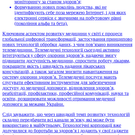
моніторингу за станом здоров’я;
формуванню нових поколінь людства, які не
ідентифікують себе поза мережею Інтернет, і для яких
електронні сервіси є звичними на побутовому рівні
(покоління альфа та бета).
Ключовим аспектом розвитку медицини у світі є процеси
глобальної цифрової трансформації, застосування принципово
нових технологій обробки даних, з чим пов’язано виникнення
телемедицини. Телемедичні технології сьогодні активно
інтегруються у сферу охорони здоров’я, надаючи змогу
підвищити доступність медицини, спростити роботу лікарям,
покращити якість і швидкість надання лікарських
консультацій, а також загалом знизити навантаження на
систему охорони здоров’я. Телемедичні послуги мають
слугувати ефективним інструментом для забезпечення
доступу до медичної допомоги, відновлення здоров’я,
реабілітації, профілактики, професійної комунікації, науки та
освіти, розширювати можливості отримання медичної
допомоги за межами України.
Слід зауважити, що через швидкий темп розвитку технологій
складно передбачити всі канали зв’язку, які може бути
використано в майбутньому. Технологічні корпорації вже
долучилися до боротьби за здоров’я і додають у свої гаджети