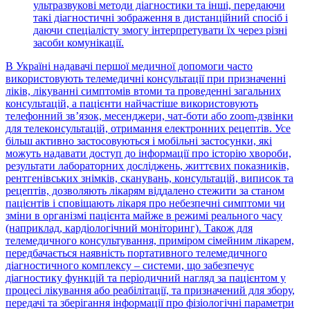
ультразвукові методи діагностики та інші, передаючи
такі діагностичні зображення в дистанційний спосіб і
даючи спеціалісту змогу інтерпретувати їх через різні
засоби комунікації.
В Україні надавачі першої медичної допомоги часто
використовують телемедичні консультації при призначенні
ліків, лікуванні симптомів втоми та проведенні загальних
консультацій, а пацієнти найчастіше використовують
телефонний зв’язок, месенджери, чат-боти або zoom-дзвінки
для телеконсультацій, отримання електронних рецептів. Усе
більш активно застосовуються і мобільні застосунки, які
можуть надавати доступ до інформації про історію хвороби,
результати лабораторних досліджень, життєвих показників,
рентгенівських знімків, сканувань, консультацій, виписок та
рецептів, дозволяють лікарям віддалено стежити за станом
пацієнтів і сповіщають лікаря про небезпечні симптоми чи
зміни в організмі пацієнта майже в режимі реального часу
(наприклад, кардіологічний моніторинг). Також для
телемедичного консультування, приміром сімейним лікарем,
передбачається наявність портативного телемедичного
діагностичного комплексу – системи, що забезпечує
діагностику функцій та періодичний нагляд за пацієнтом у
процесі лікування або реабілітації, та призначений для збору,
передачі та зберігання інформації про фізіологічні параметри