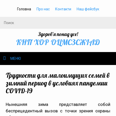
Головна
Про нас
Контакти
Наш фейсбук
Здоров'я понад усе!
КНП ХОР ОЦМСЗСЖIАД
МЕНЮ
Про нас
Трудности для малоимущих семей в
зимний период в условиях пандемии
Громадське здоров’я
COVID-19
Безбар’єрність
Нынешняя зима представляет собой
беспрецедентный вызов с точки зрения охраны
Громадянам