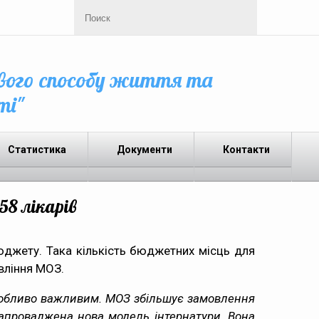
вого способу життя та
ті"
Статистика
Документи
Контакти
58 лікарів
юджету. Така кількість бюджетних місць для
авління МОЗ.
особливо важливим. МОЗ збільшує замовлення
 запроваджена нова модель інтернатури. Вона