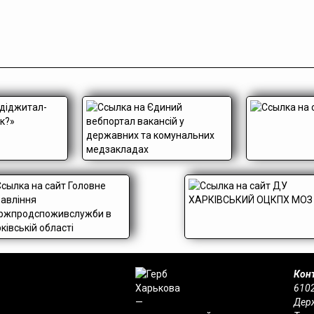
Конт
6102
Держ