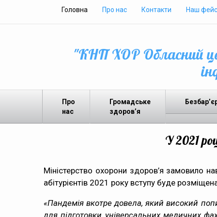
Головна
Про нас
Контакти
Наш фейс
"КНП ХОР Обласний це
ін
Про
Громадське
Безбар’є
нас
здоров’я
У 2021 ро
Міністерство охорони здоров’я замовило на
абітурієнтів 2021 року вступу буде розміщен
«Пандемія вкотре довела, який високий поп
для підготовки універсальних медичних фахі