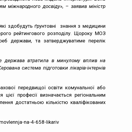
ям міжнародного досвіду», – заявив міністр
 які здобудуть ґрунтовні знання з медицини
зорого рейтингового розподілу. Щороку МОЗ
треб держави, та затверджуватиме перелік
, але держава втратила в минулому вплив на
ерована система підготовки лікарів-інтернів
ахової передвищої освіти комунальної або
 цієї професії визначається регіональним
ення достатньою кількістю кваліфікованих
ovlennja-na-4-658-likariv