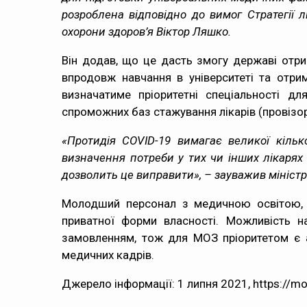
розроблена відповідно до вимог Стратегії 
охорони здоров’я Віктор Ляшко.
Він додав, що це дасть змогу державі отри
впродовж навчання в університеті та отри
визначатиме пріоритетні спеціальності д
спроможних баз стажування лікарів (провізорі
«Протидія COVID-19 вимагає великої кілько
визначення потреби у тих чи інших лікарях 
дозволить це виправити», – зауважив міністр
Молодший персонал з медичною освітою, з
приватної форми власності. Можливість н
замовленням, тож для МОЗ пріоритетом є 
медичних кадрів.
Джерело інформації: 1 липня 2021, https://mo