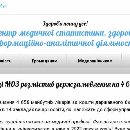
бук
Здоров'я понад усе!
нтр медичної статистики, здоро
формаційно-аналітичної діяльнос
рність
Громадянам
Медпрацівникам
ці МОЗ розмістив держзамовлення на 4 6
вчання 4 658 майбутніх лікарів за кошти державного б
а в 14 закладах вищої освіти, які належать до сфери упр
ит суспільство має на медичні професії. Фах лікаря є 
вців в університетах, а вже з 2022 року в країні буде