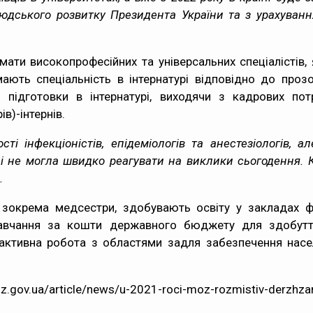
людського розвитку Президента України та з урахуванн
мати високопрофесійних та універсальних спеціалістів,
мають спеціальність в інтернатурі відповідно до про
ля підготовки в інтернатурі, виходячи з кадрових по
в)-інтернів.
сті інфекціоністів, епідеміологів та анестезіологів
і не могла швидко реагувати на виклики сьогодення. К
.
окрема медсестри, здобувають освіту у закладах ф
авчання за кошти державного бюджету для здобуття
активна робота з областями задля забезпечення насел
z.gov.ua/article/news/u-2021-roci-moz-rozmistiv-derzhzam