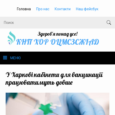
Головна
Про нас
Контакти
Наш фейсбук
Здоров'я понад усе!
КНП ХОР ОЦМСЗСЖIАД
МЕНЮ
Про нас
У Харкові кабінети для вакцинації
працюватимуть довше
Громадське здоров’я
Безбар’єрність
Громадянам