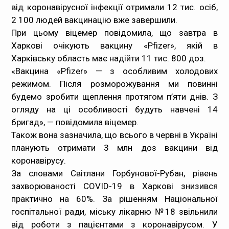
від коронавірусної інфекції отримали 12 тис. осіб,
2 100 людей вакцинацію вже завершили.
При цьому віцемер повідомила, що завтра в
Харкові очікують вакцину «Pfizer», якій в
Харківську область має надійти 11 тис. 800 доз.
«Вакцина «Pfizer» — з особливим холодових
режимом. Після розморожування ми повинні
будемо зробити щеплення протягом п’яти днів. З
огляду на ці особливості будуть навчені 14
бригад», — повідомила віцемер.
Також вона зазначила, що всього в червні в Україні
планують отримати 3 млн доз вакцини від
коронавірусу.
За словами Світлани Горбунової-Рубан, рівень
захворюваності COVID-19 в Харкові знизився
практично на 60%. За рішенням Національної
госпітальної ради, міську лікарню №18 звільнили
від роботи з пацієнтами з коронавірусом. У