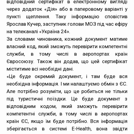
відповідний сертифікат в електронному вигляді
через додаток «Дія» або в паперовому варіанті у
Медпрацівникам
пункті щеплення. Таку інформацію сповістив
Ярослав Кучер, заступник голови МОЗ під час ефіру
Статистика
на телеканалі «Україна 24».
За словами чиновника, кожний документ матиме
Документи
власний код, який зможуть перевірити компетентні
служби, в тому числі в аеропортах країн
Контакти
Євросоюзу. Також він додав, що цей сертифікат
міститиме всі необхідні дані.
Карта сайта
«Це буде окремий документ, і там буде вся
необхідна інформація. І ми налаштуємо обмін з ЄС.
Але потрібно розуміти, що це робиться не тільки
під туристичні поїздки. Це буде документ з
відповідним кодом, який зможуть перевірити
компетентні служби, в тому числі в аеропортах
країн ЄС, якщо їм буде потрібно. Вся інформація
зберігається в системі E-Health, вона звідти