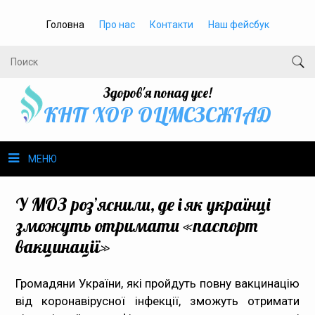
Головна
Про нас
Контакти
Наш фейсбук
Здоров'я понад усе!
КНП ХОР ОЦМСЗСЖIАД
МЕНЮ
Про нас
У МОЗ роз’яснили, де і як українці
зможуть отримати «паспорт
Громадське здоров’я
вакцинації»
Безбар’єрність
Громадяни України, які пройдуть повну вакцинацію
від коронавірусної інфекції, зможуть отримати
Громадянам