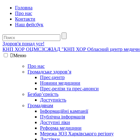
Головна
Про нас
Контакти
Наш фейсбук
Здоров'я понад усе!
КНП ХОР ОЦМСЗСЖIАД
"КНП ХОР Обласний центр медичної 
Меню
Про нас
Громадське здоров’я
Прес-центр
Новини медицини
Прес-релізи та прес-анонси
Безбар’єрність
Доступність
Громадянам
Інформаційні кампанії
Публічна інформація
Доступні ліки
Реформа медицини
Мережа ЗОЗ Харківського регіону
Листівки