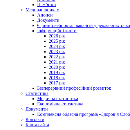
Пам’ятки
Медпрацівникам
Анонси
Документи
Єдиний вебпортал вакансій у державних та к
Інформаційні листи
2026 рік
2025 рік
2024 рік
2023 рік
2022 рік
2021 рік
2020 рік
2019 рік
2018 рік
2017 рік
Безперервний професійний розвиток
Статистика
Медична статистика
Економічна статистика
Документи
Комплексна обласна програма «Здоров’я Сл
Контакти
Карта сайта