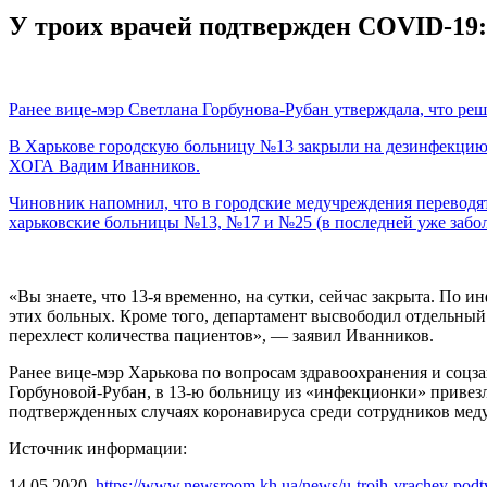
У троих врачей подтвержден COVID-19:
Ранее вице-мэр Светлана Горбунова-Рубан утверждала, что ре
В Харькове городскую больницу №13 закрыли на дезинфекцию, 
ХОГА Вадим Иванников.
Чиновник напомнил, что в городские медучреждения переводят 
харьковские больницы №13, №17 и №25 (в последней уже забо
«Вы знаете, что 13-я временно, на сутки, сейчас закрыта. По 
этих больных. Кроме того, департамент высвободил отдельный
перехлест количества пациентов», — заявил Иванников.
Ранее вице-мэр Харькова по вопросам здравоохранения и соцз
Горбуновой-Рубан, в 13-ю больницу из «инфекционки» привез
подтвержденных случаях коронавируса среди сотрудников мед
Источник информации:
14 05 2020,
https://www.newsroom.kh.ua/news/u-troih-vrachey-podtv