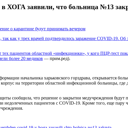
 в ХОГА заявили, что больница №13 зак
шение о карантине будут принимать вечером
так как у трех врачей подтвердилось заражение COVID-19. Об 
тех пациентов областной «инфекционки», у кого ПЦР-тест показ
лели более
20 медиков
— прим.ред).
информации начальника харьковского горздрава, открывается бол
 корпус на территории областной инфекционной больницы, где д
ащиты сообщила, что решение о закрытии медучреждения будут 
ли недолеченных пациентов с COVID-19. Кроме того, еще пару 
учреждения.
erzhden-covid-19-v-hoga-zayavili-chto-bolnica-no13-zakryta