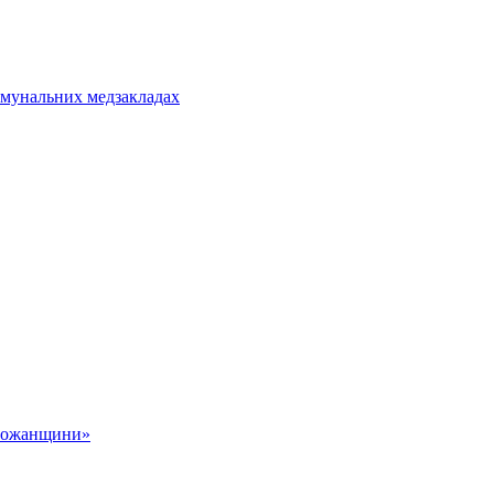
омунальних медзакладах
обожанщини»