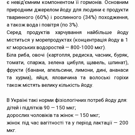
є невід’ємним компонентом її гормонів. Основним
природним джерелом йоду для людини є продукти
тваринного (60%) і рослинного (34%) походження,
а також вода і повітря (по 3%).
Серед продуктів харчування найбільше йоду
міститься у морепродуктах (концентрація йоду в 1
кг морських водоростей — 800-1000 мкг).
Біла риба, овочі (картопля, редиска, часник, буряк,
томати, спаржа, зелена цибуля, щавель, шпинат),
фрукти (банани, апельсини, лимони, дині, ананаси
та хурма), яйця, яловичина та волоські горіхи
також містять велику кількість йоду.
В Україні такі норми фізіологічних потреб йоду для:
дітей і підлітків 90 — 150 мкг;
дорослих чоловіків та жінок — 150 мкг;
жінок під час вагітності та у період лактації — 200
мкг.