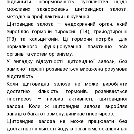
підвищити інформованість суспільства щодо
можливих захворювань щитовидної залози,
Медпрацівникам
методів їх профілактики і лікування.
Щитовидна залоза — ендокринний орган, який
Статистика
виробляє гормони тироксин (Т4), трийодтиронін
(Т3) та кальцитонін. Ці гормони потрібні для
Документи
нормального функціонування практично всіх
органів та систем організму.
Контакти
У випадку відсутності щитовидної залози, без
замісної терапії розвивається виражена розумова
Карта сайта
відсталість.
Коли щитовидна залоза не може виробляти
достатню кількість гормонів, розвивається
гіпотиреоз — низька активність щитовидної
залози. Коли ж щитовидна залоза виробляє
занадто багато гормону, виникає гіпертиреоз.
Щитовидна залоза не може працювати без
достатньої кількості йоду в організмі, оскільки він