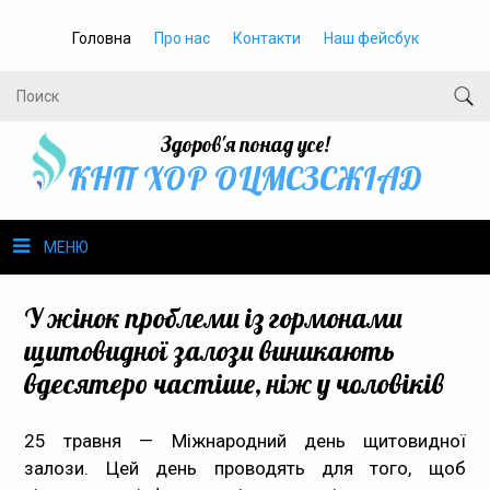
Головна
Про нас
Контакти
Наш фейсбук
Здоров'я понад усе!
КНП ХОР ОЦМСЗСЖIАД
МЕНЮ
Про нас
У жінок проблеми із гормонами
щитовидної залози виникають
Громадське здоров’я
вдесятеро частіше, ніж у чоловіків
Безбар’єрність
25 травня — Міжнародний день щитовидної
залози. Цей день проводять для того, щоб
Громадянам