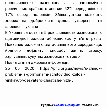
нововиявлених захворювань в економічно
розвинених країнах становив 52% серед жінок і
17% серед чоловіків. Збільшується кількість
хворих на доброякісні вузлові утворення та
злоякісні пухлини.
В Україні за останні 5 років кількість захворювань
щитовидної залози збільшилась у п’ять разів.
Показник залежить від зовнішнього середовища,
йодного дефіциту, способу життя, стресу,
харчування, супутніх захворювань тощо.
Повна стаття джерела інформації:
25 05 2020,
https://phc.org.ua/news/u-zhinok-
problemi-iz-gormonami-schitovidnoi-zalozi-
vinikayut-vdesyatero-chastishe-nizh-u
Рубрика:
Новини медицини
;
26 Май 2020