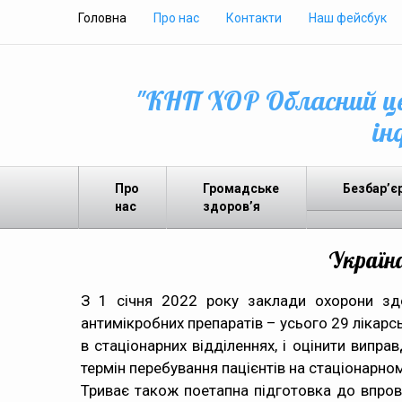
Головна
Про нас
Контакти
Наш фейсбук
"КНП ХОР Обласний це
ін
Про
Громадське
Безбар’є
нас
здоров’я
Україн
З
1 січня 2022 року
заклади охорони здо
антимікробних препаратів – усього 29 лікарсь
в стаціонарних відділеннях, і оцінити випр
термін перебування пацієнтів на стаціонарном
Триває також поетапна підготовка до впров