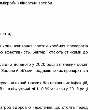
имікробні) лікарські засоби.
цепта;
ишкове вживання протимікробних препаратів
ю ефективність. Бактерії стають стійкими до
повідно до нього у 2020 році загальний обсяг
. Зросли й об’єми продажів таких препаратів в
кування вкрай тяжких бактеріальних інфекцій,
ільш ніж утричі: зі 110,89 млн грн у 2018 році
загроз здоров’ю населення, що стоять перед