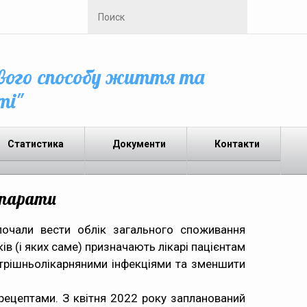
вого способу життя та
ті"
Статистика
Документи
Контакти
епарати
почали вести облік загального споживання
ів (і яких саме) призначають лікарі пацієнтам
нутрішньолікарняними інфекціями та зменшити
рецептами. З квітня 2022 року запланований