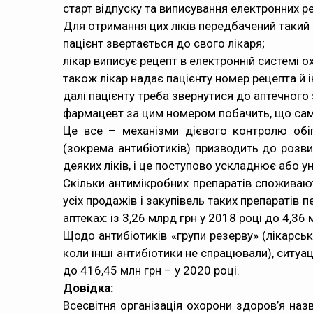
старт відпуску та виписування електронних ре
Для отримання цих ліків передбачений такий
пацієнт звертається до свого лікаря;
лікар виписує рецепт в електронній системі 
також лікар надає пацієнту номер рецепта й 
далі пацієнту треба звернутися до аптечного
фармацевт за цим номером побачить, що саме 
Це все – механізми дієвого контролю обіг
(зокрема антибіотиків) призводить до розви
деяких ліків, і це поступово ускладнює або
Скільки антимікробних препаратів споживають
усіх продажів і закупівель таких препаратів 
аптеках: із 3,26 млрд грн у 2018 році до 4,36
Щодо антибіотиків «групи резерву» (лікарськ
коли інші антибіотики не спрацювали), ситуаці
до 416,45 млн грн – у 2020 році.
Довідка:
Всесвітня організація охорони здоров’я
наз