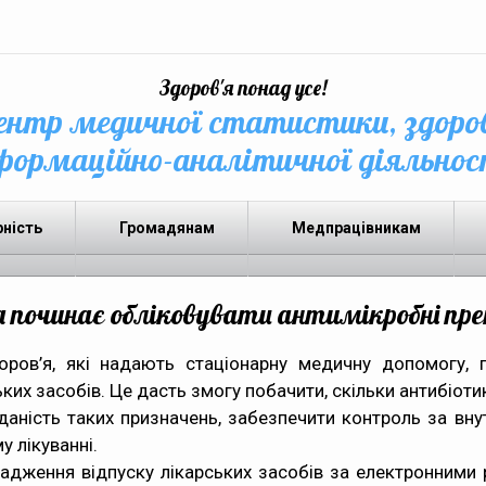
Здоров'я понад усе!
нтр медичної статистики, здоро
формаційно-аналітичної діяльнос
рність
Громадянам
Медпрацівникам
а починає обліковувати антимікробні пр
ров’я, які надають стаціонарну медичну допомогу, 
ких засобів. Це дасть змогу побачити, скільки антибіотик
авданість таких призначень, забезпечити контроль за в
у лікуванні.
адження відпуску лікарських засобів за електронними 