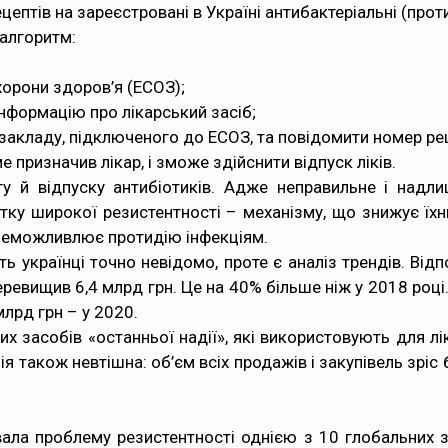
цептів на зареєстровані в Україні антибактеріальні (прот
 алгоритм:
охорони здоров’я (ЕСОЗ);
інформацію про лікарський засіб;
 закладу, підключеного до ЕСОЗ, та повідомити номер ре
призначив лікар, і зможе здійснити відпуск ліків.
у й відпуску антибіотиків. Адже неправильне і надл
тку широкої резистентності – механізму, що знижує їхн
 унеможливлює протидію інфекціям.
 українці точно невідомо, проте є аналіз трендів. Від
перевищив 6,4 млрд грн. Це на 40% більше ніж у 2018 році
 млрд грн – у 2020.
их засобів «останньої надії», які використовують для лі
я також невтішна: об’єм всіх продажів і закупівель зріс б
вала
проблему резистентності однією з 10 глобальних 