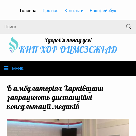
Головна
Про нас
Контакти
Наш фейсбук
Здоров'я понад усе!
КНП ХОР ОЦМСЗСЖIАД
МЕНЮ
Про нас
В амбулаторіях Харківщини
запрацюють дистанційні
Громадське здоров’я
консультації медиків
Безбар’єрність
Громадянам