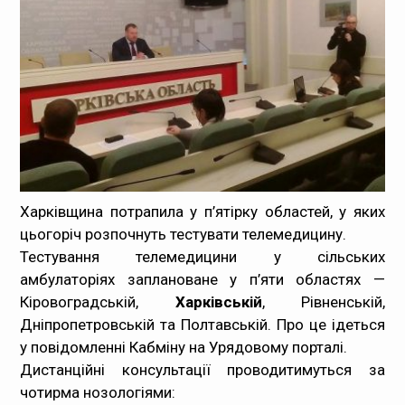
Медпрацівникам
Статистика
Документи
Контакти
Карта сайта
Харківщина потрапила у п’ятірку областей, у яких
цьогоріч розпочнуть тестувати телемедицину.
Тестування телемедицини у сільських
амбулаторіях заплановане у п’яти областях —
Кіровоградській,
Харківській
, Рівненській,
Дніпропетровській та Полтавській. Про це ідеться
у повідомленні Кабміну на Урядовому порталі.
Дистанційні консультації проводитимуться за
чотирма нозологіями: