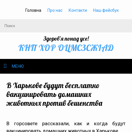
Головна
Про нас
Контакти
Наш фейсбук
Здоров'я понад усе!
КНП ХОР ОЦМСЗСЖIАД
МЕНЮ
Про нас
В Харькове будут бесплатно
вакцинировать домашних
Громадське здоров’я
животных против бешенства
Безбар’єрність
В горсовете рассказали, как и когда будут
Громадянам
вакцинировать домашних животных в Харькове.