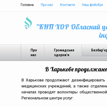
Головна
Про нас
Контакти
Наш фейсбук
"КНП ХОР Обласний це
ін
Про
Громадське
Безбар’є
нас
здоров’я
В Харькове продолжаю
В Харькове продолжают дезинфицировать 
медицинских учреждений, а также отделен
началах проводят волонтеры общественной 
Региональном центре услуг.