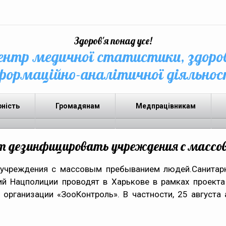
Здоров'я понад усе!
нтр медичної статистики, здоро
формаційно-аналітичної діяльнос
рність
Громадянам
Медпрацівникам
т дезинфицировать учреждения с массо
учреждения с массовым пребыванием людей.Санитар
ий Нацполиции проводят в Харькове в рамках проекта
организации «ЗооКонтроль». В частности, 25 августа