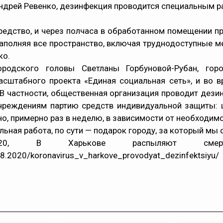
ндрей Ревенко, дезинфекция проводится специальным ра
едство, и через полчаса в обработанном помещении пра
заполняя все пространство, включая труднодоступные м
ко.
ородского головы Светланы Горбуновой-Рубан, гор
сштабного проекта «Единая социальная сеть», и во вр
 В частности, общественная организация проводит дези
чреждениям партию средств индивидуальной защиты:
о, примерно раз в неделю, в зависимости от необходимо
ная работа, по сути — подарок городу, за который мы 
8.2020, В Харькове распыляют сме
8.2020/koronavirus_v_harkove_provodyat_dezinfektsiyu/