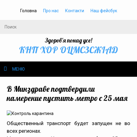
Головна
Про нас
Контакти
Наш фейсбук
Здоров'я понад усе!
КНП ХОР ОЦМСЗСЖIАД
МЕНЮ
Про нас
В Минздраве подтвердили
намерение пустить метро с 25 мая
Громадське здоров’я
Безбар’єрність
Общественный транспорт будет запущен не во
всех регионах.
Громадянам