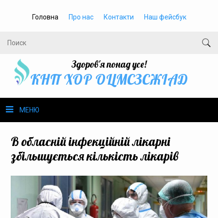
Головна
Про нас
Контакти
Наш фейсбук
Здоров'я понад усе!
КНП ХОР ОЦМСЗСЖIАД
МЕНЮ
Про нас
В обласній інфекційній лікарні
збільшується кількість лікарів
Громадське здоров’я
Безбар’єрність
Громадянам