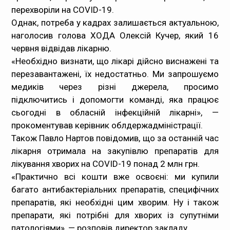
перехворіли на COVID-19.
Однак, потреба у кадрах залишається актуальною,
наголосив голова ХОДА Олексій Кучер, який 16
червня відвідав лікарню.
«Необхідно визнати, що лікарі дійсно виснажені та
перезавантажені, їх недостатньо. Ми запрошуємо
медиків через різні джерела, просимо
підключитись і допомогти команді, яка працює
сьогодні в обласній інфекційній лікарні», —
прокоментував керівник облдержадміністрації.
Також Павло Нартов повідомив, що за останній час
лікарня отримала на закупівлю препаратів для
лікування хворих на COVID-19 понад 2 млн грн.
«Практично всі кошти вже освоєні: ми купили
багато антибактеріальних препаратів, специфічних
препаратів, які необхідні цим хворим. Ну і також
препарати, які потрібні для хворих із супутніми
патологіями», — розповів директор закладу.