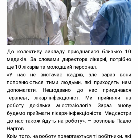
Медпрацівникам
Статистика
Документи
До колективу закладу приєдналися близько 10
Контакти
медиків. За словами директора лікарні, потрібно
ще 10 лікарів та молодший персонал.
Карта сайта
«У нас не вистачає кадрів, але зараз вони
поповнюються тими людьми, які приходять нам
допомагати. Нещодавно до нас приєднався
терапевт, лікар-інфекціоніст. Ми прийняли на
роботу декілька анестезіологів. Зараз знову
будемо приймати лікаря-інфекціоніста. Медсестри
до нас також йдуть на роботу», — розповів Павло
Нартов.
Крім того, на роботу повертаються ті робітники, які