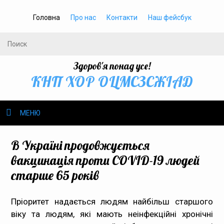
Головна
Про нас
Контакти
Наш фейсбук
Здоров'я понад усе!
КНП ХОР ОЦМСЗСЖIАД
МЕНЮ
Про нас
В Україні продовжується
вакцинація проти COVID-19 людей
Громадське здоров’я
старше 65 років
Безбар’єрність
Пріоритет надається людям найбільш старшого
віку та людям, які мають неінфекційні хронічні
Громадянам