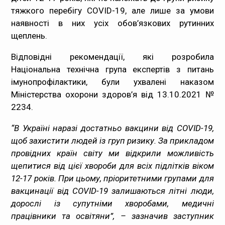
тяжкого перебігу COVID-19, але лише за умови
Медпрацівникам
наявності в них усіх обов’язкових рутинних
щеплень.
Статистика
Відповідні рекомендації, які розробила
Документи
Національна технічна група експертів з питань
імунопрофілактики, були ухвалені наказом
Контакти
Міністерства охорони здоров’я від 13.10.2021
№
2234
.
Карта сайта
“В Україні наразі достатньо вакцини від COVID-19,
щоб захистити людей із груп ризику. За прикладом
провідних країн світу ми відкрили можливість
щепитися від цієї хвороби для всіх підлітків віком
12-17 років. При цьому, пріоритетними групами для
вакцинації від COVID-19 залишаються літні люди,
дорослі із супутніми хворобами, медичні
працівники та освітяни”, – зазначив заступник