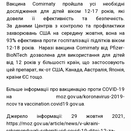
Вакцина Comirnaty пройшла усі необхідні
дослідження для дітей віком 12-17 років, які
довели її ефективність та безпечність.
За
даними
Центрів з контролю та профілактики
захворювань США на середину жовтня, вона на
93% ефективна проти госпіталізації підлітків віком
12-18 років. Наразі вакцина Comirnaty від Pfizer-
BioNTech дозволена для використання для дітей
від 12 років у більшості країн, що застосовують
цей препарат, як-от США, Канада, Австралія, Японія,
країни ЄС тощо.
Більше інформації про вакцинацію проти COVID-19
на
moz.gov.ua/koronavirus-2019-
ncov
та
vaccination.covid19.gov.ua
.
Джерело інформації: 29 жовтня 2021,
https://moz.gov.ua/article/news/v-ukraini-
rekomenduvali-schepiti-vid-covid-19-ditej-12-za-