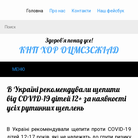
Головна
Про нас
Контакти
Наш фейсбук
Здоров'я понад усе!
КНП ХОР ОЦМСЗСЖIАД
МЕНЮ
Про нас
В Україні рекомендували щепити
від COVID-19 дітей 12+ за наявності
Громадське здоров’я
усіх рутинних щеплень
Безбар’єрність
В Україні рекомендували щепити проти COVID-19
Громадянам
дітей 12-17 років, які не належать до групи ризику