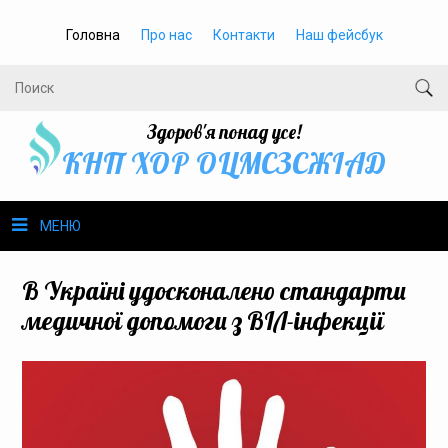
Головна
Про нас
Контакти
Наш фейсбук
Здоров'я понад усе!
КНП ХОР ОЦМСЗСЖIАД
МЕНЮ
Про нас
В Україні удосконалено стандарти
медичної допомоги з ВІЛ-інфекції
Громадське здоров’я
Безбар’єрність
Громадянам