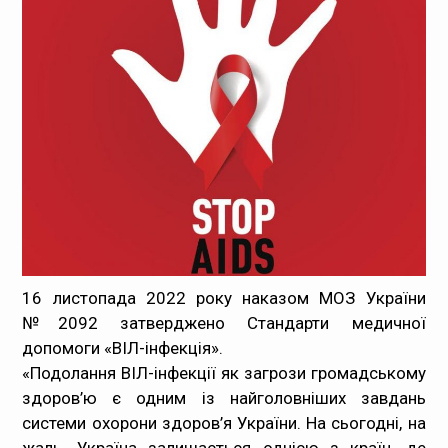
Медпрацівникам
Статистика
Документи
Контакти
Карта сайта
16 листопада 2022 року наказом МОЗ України
№2092 затверджено Стандарти медичної
допомоги «ВІЛ-інфекція».
«Подолання ВІЛ-інфекції як загрози громадському
здоров’ю є одним із найголовніших завдань
системи охорони здоров’я України. На сьогодні, на
жаль, Україна залишається однією з країн, де