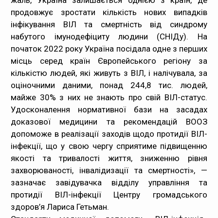
продовжує зростати кількість нових випадків
інфікування ВІЛ та смертність від синдрому
набутого імунодефіциту людини (СНІДу). На
початок 2022 року Україна посідала одне з перших
місць серед країн Європейського регіону за
кількістю людей, які живуть з ВІЛ, і налічувала, за
оціночними даними, понад 244,8 тис. людей,
майже 30% з них не знають про свій ВІЛ-статус.
Удосконалення нормативної бази на засадах
доказової медицини та рекомендацій ВООЗ
допоможе в реалізації заходів щодо протидії ВІЛ-
інфекції, що у свою чергу сприятиме підвищенню
якості та тривалості життя, зниженню рівня
захворюваності, інвалідизації та смертності»
, —
зазначає завідувачка відділу управління та
протидії ВІЛ-інфекції Центру громадського
здоров’я Лариса Гетьман.