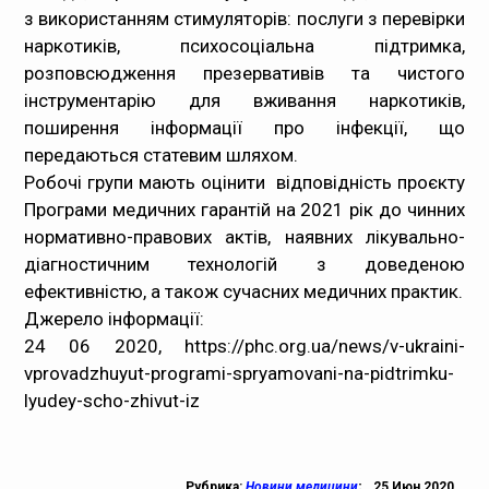
з використанням стимуляторів: послуги з перевірки
наркотиків, психосоціальна підтримка,
розповсюдження презервативів та чистого
інструментарію для вживання наркотиків,
поширення інформації про інфекції, що
передаються статевим шляхом.
Робочі групи мають оцінити відповідність проєкту
Програми медичних гарантій на 2021 рік до чинних
нормативно-правових актів, наявних лікувально-
діагностичним технологій з доведеною
ефективністю, а також сучасних медичних практик.
Джерело інформації:
24 06 2020, https://phc.org.ua/news/v-ukraini-
vprovadzhuyut-programi-spryamovani-na-pidtrimku-
lyudey-scho-zhivut-iz
Рубрика:
Новини медицини
;
25 Июн 2020