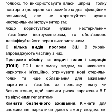
голкою, то використовуйте власні шприц і голку
повторно (попередньо промийте їх дезінфекційним
розчином), але не користуйтеся чужим
нестерильним інструментарієм;
якщо користуєтеся чужим нестерильним
ін’єкційним інструментарієм, то обов’язково
дезінфікуйте його перед використанням.
Є кілька видів програм ЗШ
. В Україні
впроваджують частину з них.
Програма обміну та видачі голок і шприців
(ПОШ).
ПОШ дає змогу людям, які вживають
наркотики ін’єкційно, отримувати нові стерильні
голки та інше обладнання для вживання
наркотиків ін’єкційно за невелику плату чи
безкоштовно, щоб знизити ризик зараження ВІЛ
та вірусними гепатитами.
Кімнати безпечного вживання
. Кімнати для
споживання наркотиків дають змогу людям, які