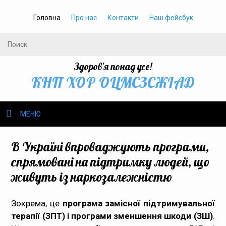
Головна
Про нас
Контакти
Наш фейсбук
Здоров'я понад усе!
КНП ХОР ОЦМСЗСЖIАД
МЕНЮ
Про нас
В Україні впроваджують програми,
спрямовані на підтримку людей, що
Громадське здоров’я
живуть із наркозалежністю
Безбар’єрність
Зокрема, це
програма замісної підтримувальної
терапії (ЗПТ) і програми зменшення шкоди (ЗШ)
Громадянам
.