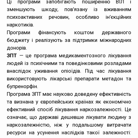
Ці програми запобігають поширенню ВІЛ і
зменшують шкоду, пов’язану із вживанням
Медпрацівникам
психоактивних речовин, особливо ін’єкційних
наркотиків.
Статистика
Програми фінансують коштом державного
бюджету і реалізують за підтримки міжнародних
Документи
донорів.
ЗПТ
Контакти
— це програма медикаментозного лікування
людей із психічними та поведінковими розладами
внаслідок уживання опіоїдів. Під час лікування
Карта сайта
використовують лікарські препарати метадон та
бупренорфін.
Програма ЗПТ має науково доведену ефективність
та визнана у європейських країнах як економічно
ефективний спосіб лікування наркозалежності. Це
означає, що державі дешевше лікувати людину з
наркозалежністю, ніж у подальшому витрачати
ресурси на усунення наслідків такої залежності: