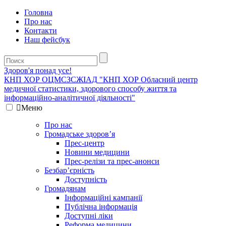
Головна
Про нас
Контакти
Наш фейсбук
Здоров'я понад усе!
КНП ХОР ОЦМСЗСЖIАД
"КНП ХОР Обласний центр
медичної статистики, здорового способу життя та
інформаційно-аналітичної діяльності"
Меню
Про нас
Громадське здоров’я
Прес-центр
Новини медицини
Прес-релізи та прес-анонси
Безбар’єрність
Доступність
Громадянам
Інформаційні кампанії
Публічна інформація
Доступні ліки
Реформа медицини