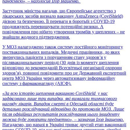
пандемією», – наголосив Ігор Іващенко.
Заступник міністра нагадав, що Європейське агентство з
лікарських засобів визнало вакцину AstraZeneca (CoviShield)
дієвою та безпечною. Її переваги в боротьбі з COVID-19
продовжують перевищувати потенційні ризики. А
повідомлення про нібито утворення тромбів у щеплених – не
знайшли жодного підтвердження.
У МОЗ налагоджено також систему постійного моніторингу
поствакцинальних випадків. Медичні працівники, до яких
звернулись пацієнти з порушенням стану здоров’я у
післявакцинальному періоді (30 днів із моменту щеплення
відповідно до рекомендацій Всесвітньої організації охорони
здоров’я), повинні повідомити про це Державний експертний
центр МОЗ України через автоматизовану інформаційну
систему з фармаконагляду (АІСФ).
«За всю історію щеплення вакциною CoviShield у нас
зафіксовано лише три випадки, які вимагали тимчасового
нагляду лікарів. Випадок смерті в Одеській області буде
детально розслідуваний відповідно до протоколів МОЗ. Лише
після офіційних результатів розслідування цього інциденту
можна буде говорити предметно», – зазначив Ігор Іващенко.
Нагадаємо, що наразі в Україні триває другий етап вакцинації
проти COVID-19, під час якої щеплення отримують сімейні