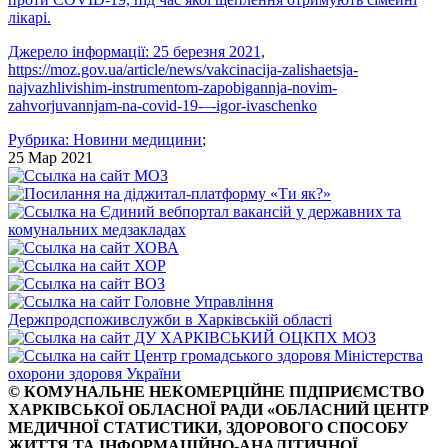
лікарі.
Джерело інформації: 25 березня 2021,
https://moz.gov.ua/article/news/vakcinacija-zalishaetsja-
najvazhlivishim-instrumentom-zapobigannja-novim-
zahvorjuvannjam-na-covid-19-–-igor-ivaschenko
Рубрика:
Новини медицини
;
25 Мар 2021
© КОМУНАЛЬНЕ НЕКОМЕРЦІЙНЕ ПІДПРИЄМСТВО
ХАРКІВСЬКОЇ ОБЛАСНОЇ РАДИ «ОБЛАСНИЙ ЦЕНТР
МЕДИЧНОЇ СТАТИСТИКИ, ЗДОРОВОГО СПОСОБУ
ЖИТТЯ ТА ІНФОРМАЦІЙНО-АНАЛІТИЧНОЇ