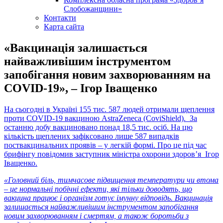
Слобожанщини»
Контакти
Карта сайта
«Вакцинація залишається
найважливішим інструментом
запобігання новим захворюванням на
COVID-19», – Ігор Іващенко
На сьогодні в Україні 155 тис. 587 людей отримали щеплення
проти COVID-19 вакциною AstraZeneca (CoviShield). За
останню добу вакциновано понад 18,5 тис. осіб. На цю
кількість щеплених зафіксовано лише 587 випадків
поствакцинальних проявів – у легкій формі. Про це під час
брифінгу повідомив заступник міністра охорони здоров’я Ігор
Іващенко.
«Головний біль, тимчасове підвищення температури чи втома
– це нормальні побічні ефекти, які тільки доводять, що
вакцина працює і організм готує імунну відповідь. Вакцинація
залишається найважливішим інструментом запобігання
новим захворюванням і смертям, а також боротьби з