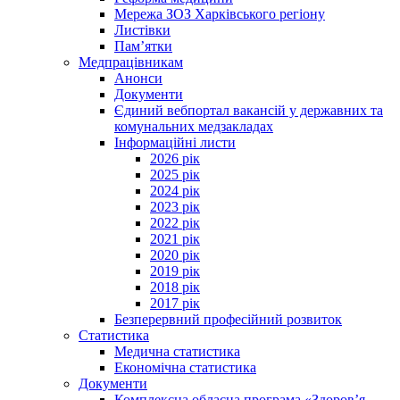
Мережа ЗОЗ Харківського регіону
Листівки
Пам’ятки
Медпрацівникам
Анонси
Документи
Єдиний вебпортал вакансій у державних та
комунальних медзакладах
Інформаційні листи
2026 рік
2025 рік
2024 рік
2023 рік
2022 рік
2021 рік
2020 рік
2019 рік
2018 рік
2017 рік
Безперервний професійний розвиток
Статистика
Медична статистика
Економічна статистика
Документи
Комплексна обласна програма «Здоров’я