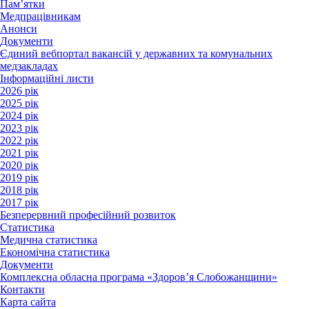
Пам’ятки
Медпрацівникам
Анонси
Документи
Єдиний вебпортал вакансій у державних та комунальних
медзакладах
Інформаційні листи
2026 рік
2025 рік
2024 рік
2023 рік
2022 рік
2021 рік
2020 рік
2019 рік
2018 рік
2017 рік
Безперервний професійний розвиток
Статистика
Медична статистика
Економічна статистика
Документи
Комплексна обласна програма «Здоров’я Слобожанщини»
Контакти
Карта сайта