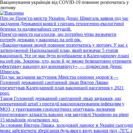
Вакцинування українців від COVID-19 повинне розпочатись у
лютому
Про це Прем’єр-мністр України Денис Шмигаль заявив під час
засідання Державної комісії з питань техногенно-екологічної
безпеки та надзвичайних ситуацій.
Прем’єр-міністр наголосив, що потрібно чітко визначити
потребу держави у вакцинах на цей рік.
«Вакцинування людей повинне розпочатись у лютому. У нас є
затверджений Національний план, який визначає 5 етапів
вакцинації. Усе це має бути відображене в Календарному плані
на цей рік. Зокрема, хто, коли й де зможе безкоштовно отримати
ефективну вакцину від коронавірусу», — підкреслив Денис
Шмигаль.
Під час засідання заступник Міністра охорони здоров’я —
Головний державний санітарний лікар Віктор Ляшко
презентував Календарний план вакцинації населення у 2021
році.
Також Головний державний санітарний лікар зауважив, що
оперативний штаб з протидії вакцинокерованим інфекціям у
МОЗ, з урахуванням соціологічних опитувань, визначив
прогнозовану кількість вакцин для закупівлі Україною на рівні
15 мільйонів додаткових доз.
За словами Віктора Ляшка, холодовий ланцюг в Україні сьогодні
може забезпечити зберігання будь-якого виду вакцин (від -70°C і