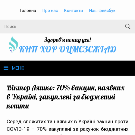
Головна
Про нас
Контакти
Наш фейсбук
Здоров'я понад усе!
КНП ХОР ОЦМСЗСЖIАД
МЕНЮ
Про нас
Віктор Ляшко: 70% вакцин, наявних
в Україні, закуплені за бюджетні
Громадське здоров’я
кошти
Безбар’єрність
Серед спожитих та наявних в Україні вакцин проти
COVID-19 – 70% закуплені за рахунок бюджетних
Громадянам