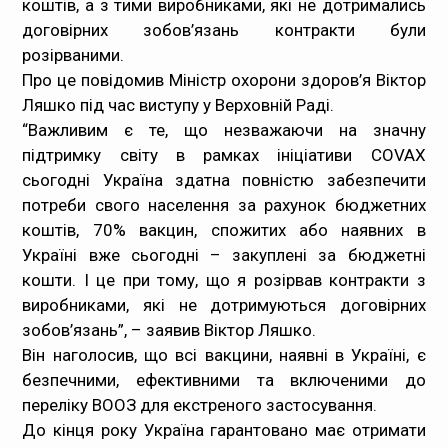
коштів, а з тими виробниками, які не дотримались
договірних зобов’язань контракти були
Медпрацівникам
розірваними.
Про це повідомив Міністр охорони здоров’я Віктор
Статистика
Ляшко під час виступу у Верховній Раді.
“Важливим є те, що незважаючи на значну
Документи
підтримку світу в рамках ініціативи COVAX
сьогодні Україна здатна повністю забезпечити
Контакти
потреби свого населення за рахунок бюджетних
коштів, 70% вакцин, спожитих або наявних в
Карта сайта
Україні вже сьогодні – закуплені за бюджетні
кошти. І це при тому, що я розірвав контракти з
виробниками, які не дотримуються договірних
зобов’язань”, – заявив Віктор Ляшко.
Він наголосив, що всі вакцини, наявні в Україні, є
безпечними, ефективними та включеними до
переліку ВООЗ для екстреного застосування.
До кінця року Україна гарантовано має отримати