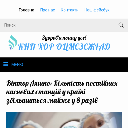
Головна
Про нас
Контакти
Наш фейсбук
Здоров'я понад усе!
КНП ХОР ОЦМСЗСЖIАД
МЕНЮ
Про нас
Віктор Ляшко: Кількість постійних
кисневих станцій у країні
Громадське здоров’я
збільшиться майже у 8 разів
Безбар’єрність
Громадянам