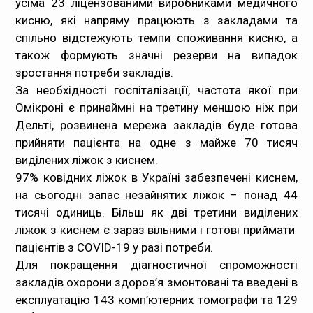
усіма 23 ліцензованими виробниками медичного
кисню, які напряму працюють з закладами та
спільно відстежують темпи споживання кисню, а
також формують значні резерви на випадок
зростання потреби закладів.
За необхідності госпіталізації, частота якої при
Омікроні є принаймні на третину меншою ніж при
Дельті, розвинена мережа закладів буде готова
прийняти пацієнта на одне з майже 70 тисяч
виділених ліжок з киснем.
97% ковідних ліжок в Україні забезпечені киснем,
на сьогодні запас незайнятих ліжок – понад 44
тисячі одиниць. Більш як дві третини виділених
ліжок з киснем є зараз вільними і готові приймати
пацієнтів з COVID-19 у разі потреби.
Для покращення діагностичної спроможності
закладів охорони здоров’я змонтовані та введені в
експлуатацію 143 комп’ютерних томографи та 129