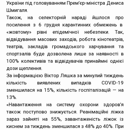
України під головуванням Прем’єр-міністра Дениса
Медпрацівникам
Шмигаля.
Також, на селекторній нараді йшлося про
Статистика
посилення з 6 грудня карантинних обмежень в
«жовтому» рівні епідемічної небезпеки. Так,
Документи
відвідування масових заходів, робота кінотеатрів,
театрів, закладів громадського харчування та
Контакти
спортзалів буде дозволена лише за наявності в
100% колективів та відвідувачів принаймні однієї
Карта сайта
дози щеплення.
За інформацією Віктор Ляшка за минулий тиждень
кількість виявлених випадків COVID-19
зменшилася на 15%, кількість госпіталізацій — на
13%.
«Навантаження на систему охорони здоров’я
також поступово знижується. Реанімаційні ліжка
зараз зайняті на 55%, завантаженість ліжок із
киснем за тиждень зменшилася з 48% до 40%. При