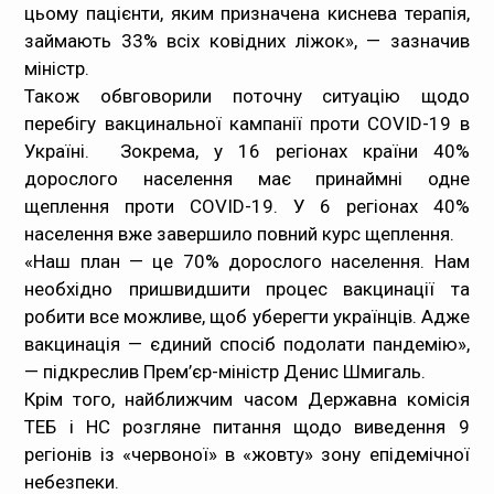
цьому пацієнти, яким призначена киснева терапія,
займають 33% всіх ковідних ліжок», — зазначив
міністр.
Також обвговорили поточну ситуацію щодо
перебігу вакцинальної кампанії проти COVID-19 в
Україні. Зокрема, у 16 регіонах країни 40%
дорослого населення має принаймні одне
щеплення проти COVID-19. У 6 регіонах 40%
населення вже завершило повний курс щеплення.
«Наш план — це 70% дорослого населення. Нам
необхідно пришвидшити процес вакцинації та
робити все можливе, щоб уберегти українців. Адже
вакцинація — єдиний спосіб подолати пандемію»,
— підкреслив Прем’єр-міністр Денис Шмигаль.
Крім того, найближчим часом Державна комісія
ТЕБ і НС розгляне питання щодо виведення 9
регіонів із «червоної» в «жовту» зону епідемічної
небезпеки.