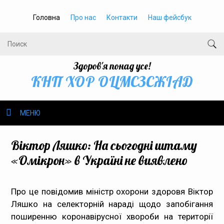
Головна
Про нас
Контакти
Наш фейсбук
Здоров'я понад усе!
КНП ХОР ОЦМСЗСЖIАД
МЕНЮ
Про нас
Віктор Ляшко: На сьогодні штаму
«Омікрон» в Україні не виявлено
Громадське здоров’я
Безбар’єрність
Про це повідомив міністр охорони здоровя Віктор
Ляшко на селекторній нараді щодо запобігання
Громадянам
поширенню коронавірусної хвороби на території