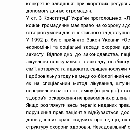
конкретне завдання: при жорстких ресурсн
допомогу для всіх громадян.
У ст. 3 Конституції України проголошено: «Л
кожен громадянин має право на охорону зд
створює умови для ефективного та доступно
У 1992 р. було прийнято Закон України «Ос
економічні та соціальні засади охорони зд
захисту. Відповідно до законодавства, пац
лікування та лікувального закладу, особист
сім’ї, нотаріуса та адвоката, священнослужи
і добровільну згоду на медико-біологічний ек
як на спеціальний метод лікування, штучн
переривання вагітності, зміну (корекцію) ст
здоров’я, оскарження неправомірних рішень і 
Якщо розглянути весь перелік наданих прав,
порушення прав пацієнтів відбувається дос
досвід інших країн свідчить про те, що, о
структуру охорони здоров’я. Незадовільний 