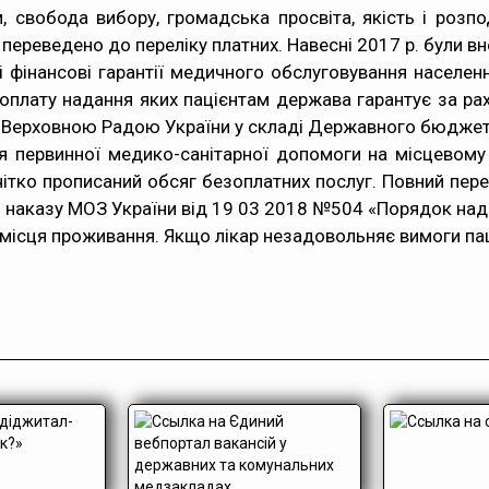
и, свобода вибору, громадська просвіта, якість і розп
 переведено до переліку платних. Навесні 2017 р. були в
 фінансові гарантії медичного обслуговування населенн
ну оплату надання яких пацієнтам держава гарантує за 
 Верховною Радою України у складі Державного бюджет
я первинної медико-санітарної допомоги на місцевому
чітко прописаний обсяг безоплатних послуг. Повний пер
наказу МОЗ України від 19 03 2018 №504 «Порядок над
місця проживання. Якщо лікар незадовольняє вимоги паціє