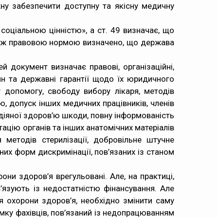
ну забезпечити доступну та якісну медичну
 соціальною цінністю», а ст. 49 визначає, що
ю ж правовою нормою визначено, що держава
 документ визначає правові, організаційні,
ян та державні гарантії щодо їх юридичного
у допомогу, свободу вибору лікаря, методів
, допуск інших медичних працівників, членів
одіяної здоров’ю шкоди, повну інформованість
тацію органів та інших анатомічних матеріалів
 методів стерилізації, добровільне штучне
них форм дискримінації, пов’язаних із станом
ни здоров’я врегульовані. Але, на практиці,
’язують із недостатністю фінансування. Але
я охорони здоров’я, необхідно змінити саму
мку фахівців, пов’язаний із недопрацюванням