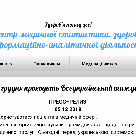
Здоров'я понад усе!
нтр медичної статистики, здоро
формаційно-аналітичної діяльнос
рність
Громадянам
Медпрацівникам
14 грудня проходить Всеукраїнський тижд
ПРЕСС–РЕЛИЗ
05 12 2018
ористуватися пацієнти в медичній сфері.
ана на організації зусиль громадськості щодо покра
едичних послуг. Сьогодні перед українською системою