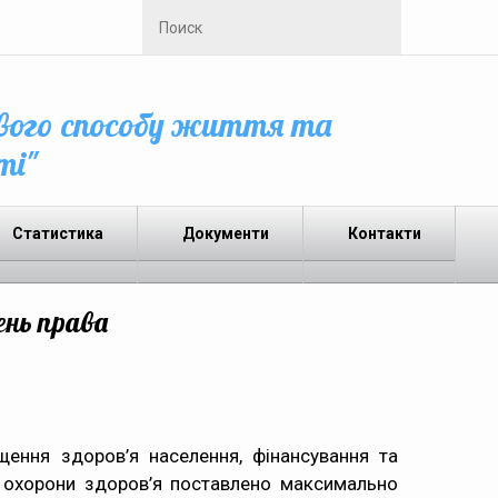
вого способу життя та
ті"
Статистика
Документи
Контакти
ень права
щення здоров’я населення, фінансування та
 охорони здоров’я поставлено максимально