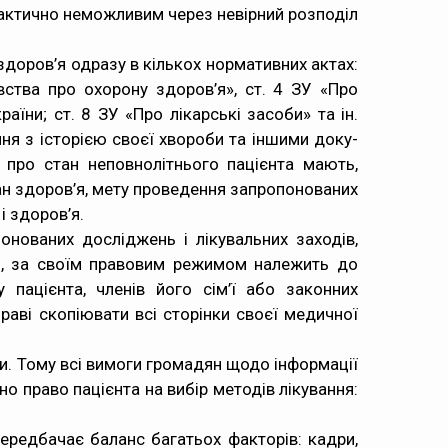
практично неможливим через невірний розподіл
здоров’я одразу в кількох нормативних актах:
авства про охорону здоров’я», ст. 4 ЗУ «Про
аїни; ст. 8 ЗУ «Про лікарські засоби» та ін.
ня з історією своєї хвороби та іншими доку-
про стан неповнолітнього пацієнта мають,
ан здоров’я, мету проведення запропонованих
і здоров’я.
онованих досліджень і лікувальних заходів,
’я, за своїм правовим режимом належить до
пацієнта, членів його сім’ї або законних
раві скопіювати всі сторінки своєї медичної
би. Тому всі вимоги громадян щодо інформації
о право пацієнта на вибір методів лікування:
ередбачає баланс багатьох факторів: кадри,