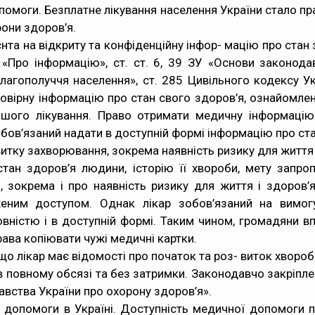
опомоги. Безплатне лікування населення України стало 
рони здоров’я.
єнта на відкриту та конфіденційну інфор- мацію про стан 
ЗУ «Про інформацію», ст. ст. 6, 39 ЗУ «Основи законод
агополуччя населення», ст. 285 Цивільного кодексу Укр
товірну інформацію про стан свого здоров’я, ознайомлен
шого лікування. Право отримати медичну інформацію 
обов’язаний надати в доступній формі інформацію про ст
итку захворювання, зокрема наявність ризику для життя 
тан здоров’я людини, історію її хвороби, мету запроп
 зокрема і про наявність ризику для життя і здоров
женим доступом. Однак лікар зобов’язаний на вимогу 
вністю і в доступній формі. Таким чином, громадяни вп
рава копіювати чужі медичні картки.
о лікар має відомості про початок та роз- виток хворо
в повному обсязі та без затримки. Законодавчо закріплен
авства України про охорону здоров’я».
ї допомоги в Україні. Доступність медичної допомоги п