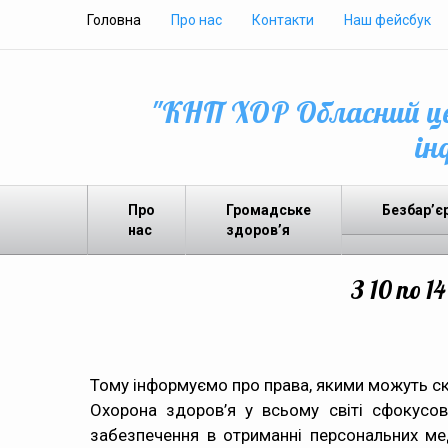
Головна
Про нас
Контакти
Наш фейсбук
"КНП ХОР Обласний це
ін
Про
Громадське
Безбар’є
нас
здоров’я
З 10 по 
Тому інформуємо про права, якими можуть ск
Охорона здоров’я у всьому світі сфокусов
забезпечення в отриманні персональних м