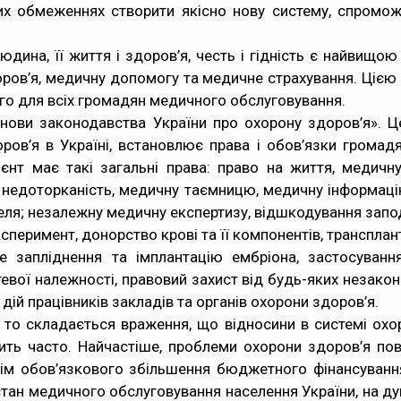
их обмеженнях створити якісно нову систему, спромож
юдина, її життя і здоров’я, честь і гідність є найвищою
оров’я, медичну допомогу та медичне страхування. Ціє
го для всіх громадян медичного обслуговування.
нови законодавства України про охорону здоров’я». Цей
оров’я в Україні, встановлює права і обов’язки громад
ієнт має такі загальні права: право на життя, медичн
у недоторканість, медичну таємницю, медичну інформацію
теля; незалежну медичну експертизу, відшкодування зап
сперимент, донорство крові та її компонентів, трансплан
е запліднення та імплантацію ембріона, застосування
атевої належності, правовий захист від будь-яких незакон
дій працівників закладів та органів охорони здоров’я.
 то складається враження, що відносини в системі охоро
ить часто. Найчастіше, проблеми охорони здоров’я пов
крім обов’язкового збільшення бюджетного фінансуванн
стан медичного обслуговування населення України, на ду