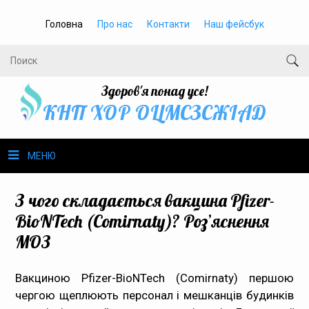
Головна
Про нас
Контакти
Наш фейсбук
Здоров'я понад усе!
КНП ХОР ОЦМСЗСЖIАД
МЕНЮ
Про нас
З чого складається вакцина Pfizer-
BioNTech (Comirnaty)? Роз’яснення
Громадське здоров’я
МОЗ
Безбар’єрність
Вакциною Pfizer-BioNTech (Comirnaty) першою
чергою щеплюють персонал і мешканців будинків
Громадянам