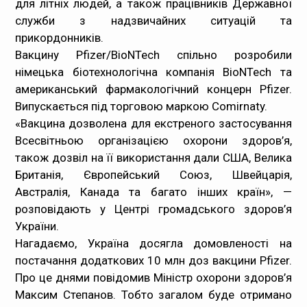
для літніх людей, а також працівників Державної
служби з надзвичайних ситуацій та
Медпрацівникам
прикордонників.
Вакцину Pfizer/BioNTech спільно розробили
Статистика
німецька біотехнологічна компанія BioNTech та
американський фармакологічний концерн Pfizer.
Документи
Випускається під торговою маркою Comirnaty.
«Вакцина дозволена для екстреного застосування
Контакти
Всесвітньою організацією охорони здоров’я,
також дозвіл на її використання дали США, Велика
Карта сайта
Британія, Європейський Союз, Швейцарія,
Австралія, Канада та багато інших країн», —
розповідають у Центрі громадського здоров’я
України.
Нагадаємо, Україна досягла домовленості на
постачання додаткових 10 млн доз вакцини Pfizer.
Про це днями повідомив Міністр охорони здоров’я
Максим Степанов. Тобто загалом буде отримано