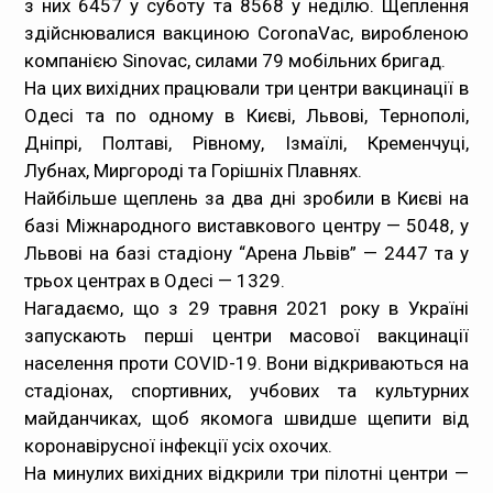
з них 6457 у суботу та 8568 у неділю. Щеплення
здійснювалися вакциною CoronaVac, виробленою
Медпрацівникам
компанією Sinovac, силами 79 мобільних бригад.
На цих вихідних працювали три центри вакцинації в
Статистика
Одесі та по одному в Києві, Львові, Тернополі,
Дніпрі, Полтаві, Рівному, Ізмаїлі, Кременчуці,
Документи
Лубнах, Миргороді та Горішніх Плавнях.
Найбільше щеплень за два дні зробили в Києві на
Контакти
базі Міжнародного виставкового центру — 5048, у
Львові на базі стадіону “Арена Львів” — 2447 та у
Карта сайта
трьох центрах в Одесі — 1329.
Нагадаємо, що з 29 травня 2021 року в Україні
запускають перші центри масової вакцинації
населення проти COVID-19. Вони відкриваються на
стадіонах, спортивних, учбових та культурних
майданчиках, щоб якомога швидше щепити від
коронавірусної інфекції усіх охочих.
На минулих вихідних відкрили три пілотні центри —