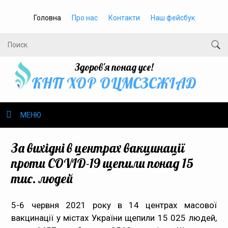
Головна
Про нас
Контакти
Наш фейсбук
Здоров'я понад усе!
КНП ХОР ОЦМСЗСЖIАД
МЕНЮ
Про нас
За вихідні в центрах вакцинації
проти COVID-19 щепили понад 15
Громадське здоров’я
тис. людей
Безбар’єрність
5-6 червня 2021 року в 14 центрах масової
вакцинації у містах України щепили 15 025 людей,
Громадянам