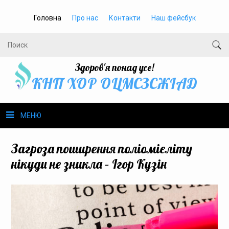
Головна
Про нас
Контакти
Наш фейсбук
Здоров'я понад усе!
КНП ХОР ОЦМСЗСЖIАД
МЕНЮ
Про нас
Загроза поширення поліомієліту
нікуди не зникла – Ігор Кузін
Громадське здоров’я
Безбар’єрність
Громадянам