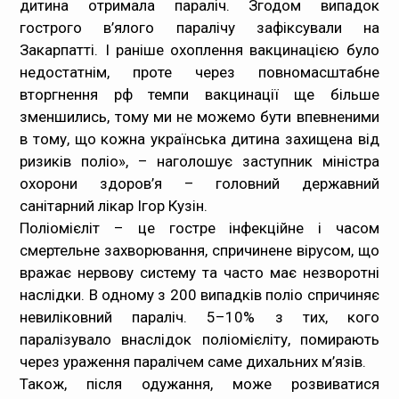
дитина отримала параліч. Згодом випадок
гострого в’ялого паралічу зафіксували на
Закарпатті. І раніше охоплення вакцинацією було
недостатнім, проте через повномасштабне
вторгнення рф темпи вакцинації ще більше
зменшились, тому ми не можемо бути впевненими
в тому, що кожна українська дитина захищена від
ризиків поліо», – наголошує заступник міністра
охорони здоров’я – головний державний
санітарний лікар Ігор Кузін.
Поліомієліт – це гостре інфекційне і часом
смертельне захворювання, спричинене вірусом, що
вражає нервову систему та часто має незворотні
наслідки. В одному з 200 випадків поліо спричиняє
невиліковний параліч. 5–10% з тих, кого
паралізувало внаслідок поліомієліту, помирають
через ураження паралічем саме дихальних м’язів.
Також, після одужання, може розвиватися