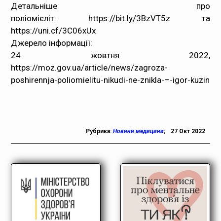
Детальніше про
поліомієліт:
https://bit.ly/3BzVT5z
та
https://uni.cf/3C06xUx
Джерело інформації:
24 жовтня 2022,
https://moz.gov.ua/article/news/zagroza-
poshirennja-poliomielitu-nikudi-ne-znikla-–-igor-kuzin
Рубрика:
Новини медицини
;
27 Окт 2022