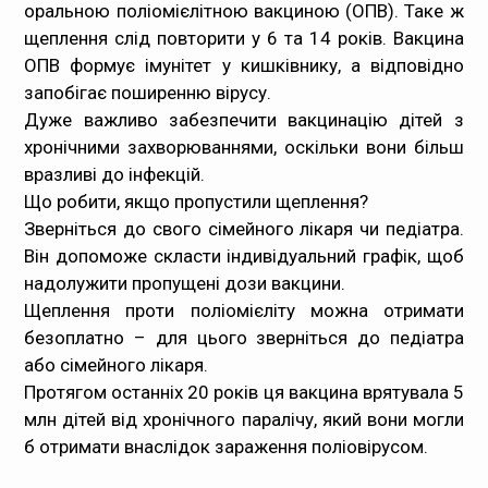
оральною поліомієлітною вакциною (ОПВ). Таке ж
щеплення слід повторити у 6 та 14 років. Вакцина
ОПВ формує імунітет у кишківнику, а відповідно
запобігає поширенню вірусу.
Дуже важливо забезпечити вакцинацію дітей з
хронічними захворюваннями, оскільки вони більш
вразливі до інфекцій.
Що робити, якщо пропустили щеплення?
Зверніться до свого сімейного лікаря чи педіатра.
Він допоможе скласти індивідуальний графік, щоб
надолужити пропущені дози вакцини.
Щеплення проти поліомієліту можна отримати
безоплатно – для цього зверніться до педіатра
або сімейного лікаря.
Протягом останніх 20 років ця вакцина врятувала 5
млн дітей від хронічного паралічу, який вони могли
б отримати внаслідок зараження поліовірусом.