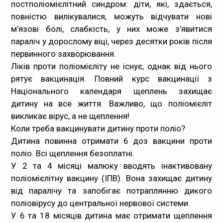
постполіомієлітний синдром: діти, які, здається,
повністю вилікувалися, можуть відчувати нові
м’язові болі, слабкість, у них може з’явитися
параліч у дорослому віці, через десятки років після
первинного захворювання.
Ліків проти поліомієліту не існує, однак від нього
рятує вакцинація. Повний курс вакцинації з
Національного календаря щеплень захищає
дитину на все життя. Важливо, що поліомієліт
викликає вірус, а не щеплення!
Коли треба вакцинувати дитину проти поліо?
Дитина повинна отримати 6 доз вакцини проти
поліо. Всі щеплення безоплатні.
У 2 та 4 місяці малюку вводять інактивовану
поліомієлітну вакцину (ІПВ). Вона захищає дитину
від паралічу та запобігає потраплянню дикого
поліовірусу до центральної нервової системи.
У 6 та 18 місяців дитина має отримати щеплення