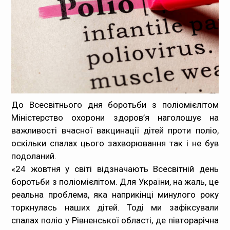
Медпрацівникам
Статистика
Документи
Контакти
До Всесвітнього дня боротьби з поліомієлітом
Міністерство охорони здоров’я наголошує на
Карта сайта
важливості вчасної вакцинації дітей проти поліо,
оскільки спалах цього захворювання так і не був
подоланий.
«24 жовтня у світі відзначають Всесвітній день
боротьби з поліомієлітом. Для України, на жаль, це
реальна проблема, яка наприкінці минулого року
торкнулась наших дітей. Тоді ми зафіксували
спалах поліо у Рівненської області, де півторарічна