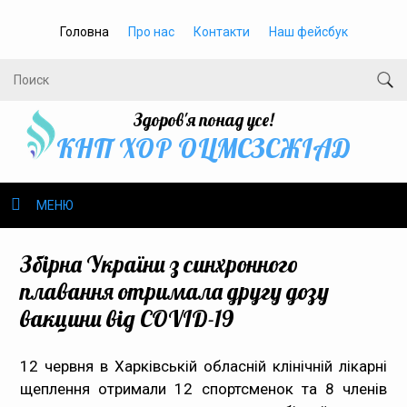
Головна
Про нас
Контакти
Наш фейсбук
Здоров'я понад усе!
КНП ХОР ОЦМСЗСЖIАД
МЕНЮ
Про нас
Збірна України з синхронного
плавання отримала другу дозу
Громадське здоров’я
вакцини від СОVID-19
Безбар’єрність
12 червня в Харківській обласній клінічній лікарні
щеплення отримали 12 спортсменок та 8 членів
Громадянам