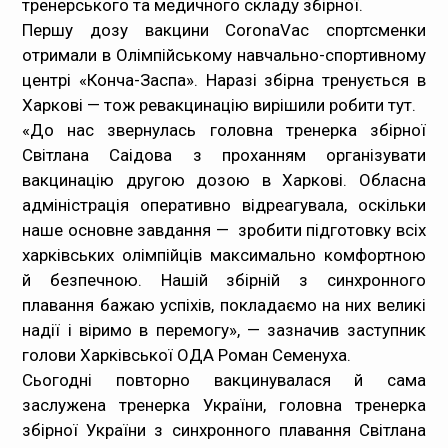
тренерського та медичного складу збірної.
Першу дозу вакцини CoronaVac спортсменки
Медпрацівникам
отримали в Олімпійському навчально-спортивному
центрі «Конча-Заспа». Наразі збірна тренується в
Статистика
Харкові — тож ревакцинацію вирішили робити тут.
«До нас звернулась головна тренерка збірної
Документи
Світлана Саідова з проханням організувати
вакцинацію другою дозою в Харкові. Обласна
Контакти
адміністрація оперативно відреагувала, оскільки
наше основне завдання — зробити підготовку всіх
Карта сайта
харківських олімпійців максимально комфортною
й безпечною. Нашій збірній з синхронного
плавання бажаю успіхів, покладаємо на них великі
надії і віримо в перемогу», — зазначив заступник
голови Харківської ОДА Роман Семенуха.
Сьогодні повторно вакцинувалася й сама
заслужена тренерка України, головна тренерка
збірної України з синхронного плавання Світлана