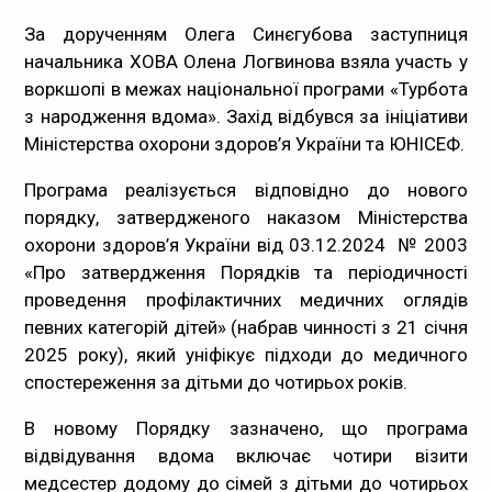
Медпрацівникам
За дорученням Олега Синєгубова заступниця
начальника ХОВА Олена Логвинова взяла участь у
Статистика
воркшопі в межах національної програми «Турбота
з народження вдома». Захід відбувся за ініціативи
Документи
Міністерства охорони здоров’я України та ЮНІСЕФ.
Програма реалізується відповідно до нового
Контакти
порядку, затвердженого наказом Міністерства
охорони здоров’я України від 03.12.2024 № 2003
Карта сайта
«Про затвердження Порядків та періодичності
проведення профілактичних медичних оглядів
певних категорій дітей» (набрав чинності з 21 січня
2025 року), який уніфікує підходи до медичного
спостереження за дітьми до чотирьох років.
В новому Порядку зазначено, що програма
відвідування вдома включає чотири візити
медсестер додому до сімей з дітьми до чотирьох