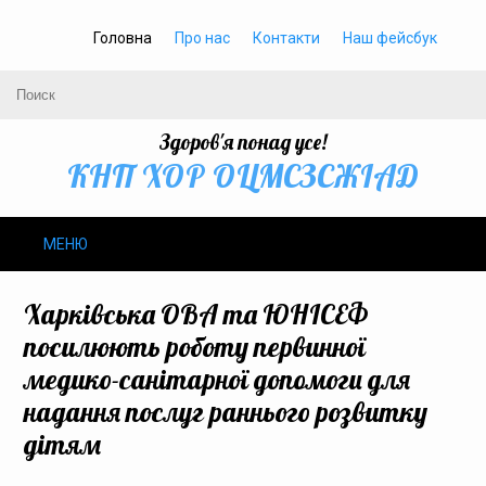
Головна
Про нас
Контакти
Наш фейсбук
Здоров'я понад усе!
КНП ХОР ОЦМСЗСЖIАД
МЕНЮ
Про нас
Харківська ОВА та ЮНІСЕФ
посилюють роботу первинної
Громадське здоров’я
медико-санітарної допомоги для
надання послуг раннього розвитку
Безбар’єрність
дітям
Громадянам