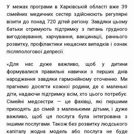
У межах програми в Харківській області вже 39
сімейних медичних сестер здійснюють регулярні
візити до понад 720 дітей регіону. Завдяки цьому
батьки отримують підтримку з питань грудного
вигодовування, харчування, вакцинації, раннього
розвитку, профілактики нещасних випадків і ознак
післяпологової депресії.
«Для нас дуже важливо, щоб у дитини
формувалися правильні навички з перших днів
народження завдяки гармонійному оточенню. Ми
прагнемо досягти кожної родини, де є маленькі
діти, надаючи підтримку всім, хто цього потребує.
Сімейні медсестри — це фахівці, які першими
приходять до сімей з маленькими дітьми, і дуже
важливо, щоб ця послуга була інтегрована з
іншими послугами. Також без розвитку людського
капіталу жодна модель або послуга не буде