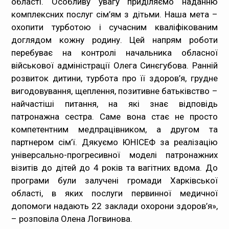
області. Особливу увагу приділяємо наданню
комплексних послуг сім’ям з дітьми. Наша мета –
охопити турботою і сучасним кваліфікованим
доглядом кожну родину. Цей напрям роботи
перебуває на контролі начальника обласної
військової адміністрації Олега Синєгубова. Ранній
розвиток дитини, турбота про її здоров’я, грудне
вигодовування, щеплення, позитивне батьківство –
найчастіші питання, на які знає відповідь
патронажна сестра. Саме вона стає не просто
компетентним медпрацівником, а другом та
партнером сім’ї. Дякуємо ЮНІСЕФ за реалізацію
універсально-прогресивної моделі патронажних
візитів до дітей до 4 років та вагітних вдома. До
програми були залучені громади Харківської
області, в яких послуги первинної медичної
допомоги надають 22 заклади охорони здоров’я»,
– розповіла Олена Логвинова.