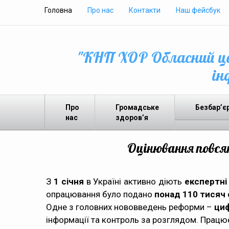
Головна
Про нас
Контакти
Наш фейсбук
"КНП ХОР Обласний це
ін
Про
Громадське
Безбар’є
нас
здоров’я
Оцінювання повся
З
1 січня
в Україні активно діють
експертні
опрацювання було подано
понад 110 тисяч
Одне з головних нововведень реформи –
циф
інформації та контроль за розглядом. Працю