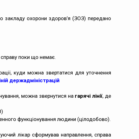
ого закладу охорони здоров’я (ЗОЗ) передано
 справу поки що немає.
трації, куди можна звертатися для уточнення
іній держадміністрацій
нування, можна звернутися на
гарячі лінії
, де
0)
денного функціонування людини (цілодобово).
лікуючий лікар сформував направлення, справа