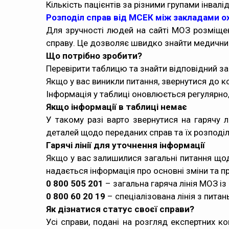
Кількість пацієнтів за різними групами інвалід
Розподіл справ від МСЕК між закладами о
Для зручності людей на сайті МОЗ розміщ
справу. Це дозволяє швидко знайти медичний
Що потрібно зробити?
Перевірити таблицю та знайти відповідний за
Якщо у вас виникли питання, звернутися до к
Інформація у таблиці оновлюється регулярно,
Якщо інформації в таблиці немає
У такому разі варто звернутися на гарячу л
деталей щодо переданих справ та їх розподі
Гарячі лінії для уточнення інформації
Якщо у вас залишилися загальні питання що
надається інформація про основні зміни та п
0 800 505 201
– загальна гаряча лінія МОЗ із
0 800 60 20 19
– спеціалізована лінія з пит
Як дізнатися статус своєї справи?
Усі справи, подані на розгляд експертних ко