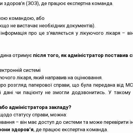
и здоров’я (ЗОЗ), де працює експертна команда.
тною командою, або
кщо не вистачає необхідних документів).
нформація про це з’являється у лікуючого лікаря – в
людина отримує
після того, як адміністратор поставив с
ектронній системі
ючого лікаря, який направив на оцінювання.
ро розгляд паперової справи, що була передана від М
тні дані чи пацієнту не змогли додзвонитись. У такому
 або адміністратора закладу?
щодо статусу справи, можна:
нювання – він має доступ до системи та може перевірити 
рони здоров’я
, де працює експертна команда.