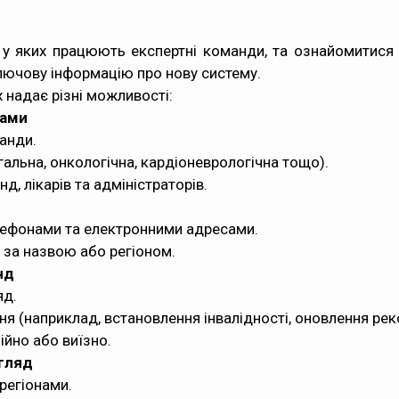
 у яких працюють експертні команди, та ознайомитис
ключову інформацію про нову систему.
х надає різні можливості:
дами
анди.
альна, онкологічна, кардіоневрологічна тощо).
д, лікарів та адміністраторів.
лефонами та електронними адресами.
 за назвою або регіоном.
нд
яд.
ння (наприклад, встановлення інвалідності, оновлення ре
ійно або виїзно.
згляд
регіонами.