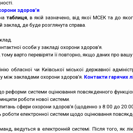
ності.
хорони здоров’я
ена
таблиця
, в якій зазначено, від якої МСЕК та до як
 заклад, де буде розглянута справа.
клад.
онтактної особи у закладі охорони здоров’я.
 тому варто перевіряти її повторно, якщо даних про вашу
інію обласної чи Київської міської державної адмініс
лу між закладами охорони здоров’я.
Контакти гарячих л
до реформи системи оцінювання повсякденного функціо
ринципи роботи нової системи.
 питань сфери охорони здоров’я (щоденно з 8:00 до 20:0
ань роботи електронної системи щодо оцінювання повсяк
манд, ведуться в електронній системі. Після того, як 