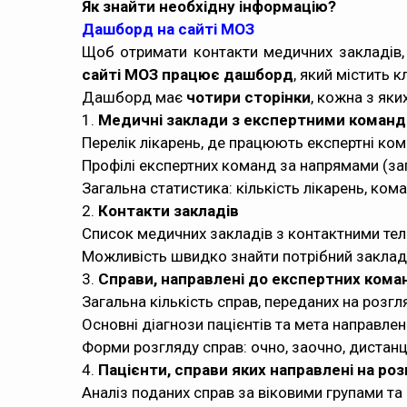
Як знайти необхідну інформацію?
Дашборд на сайті МОЗ
Щоб отримати контакти медичних закладів,
сайті МОЗ працює дашборд
, який містить 
Дашборд має
чотири сторінки
, кожна з яки
1️.
Медичні заклади з експертними коман
Перелік лікарень, де працюють експертні ком
Профілі експертних команд за напрямами (заг
Загальна статистика: кількість лікарень, коман
2️.
Контакти закладів
Список медичних закладів з контактними те
Можливість швидко знайти потрібний заклад
3️.
Справи, направлені до експертних кома
Загальна кількість справ, переданих на розгл
Основні діагнози пацієнтів та мета направле
Форми розгляду справ: очно, заочно, дистанц
4️.
Пацієнти, справи яких направлені на ро
Аналіз поданих справ за віковими групами та 