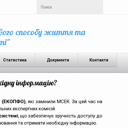
вого способу життя та
ті"
Статистика
Документи
Контакти
хідну інформацію?
я (ЕКОПФО)
, які замінили МСЕК. За цей час на
льних експертних комісій.
системі
, що забезпечує зручність доступу до
нювання та отримати необхідну інформацію.