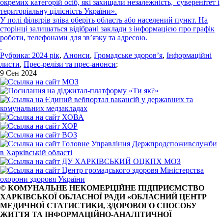
окремих категорій осіб, які захищали незалежність, суверенітет і
територіальну цілісність України».
У полі фільтрів зліва оберіть область або населений пункт. На
сторінці залишаться відібрані заклади з інформацією про графік
роботи, телефонами для зв’язку та адресою.
Рубрика:
2024 рік
,
Анонси
,
Громадське здоров’я
,
Інформаційні
листи
,
Прес-релізи та прес-анонси
;
9 Сен 2024
© КОМУНАЛЬНЕ НЕКОМЕРЦІЙНЕ ПІДПРИЄМСТВО
ХАРКІВСЬКОЇ ОБЛАСНОЇ РАДИ «ОБЛАСНИЙ ЦЕНТР
МЕДИЧНОЇ СТАТИСТИКИ, ЗДОРОВОГО СПОСОБУ
ЖИТТЯ ТА ІНФОРМАЦІЙНО-АНАЛІТИЧНОЇ