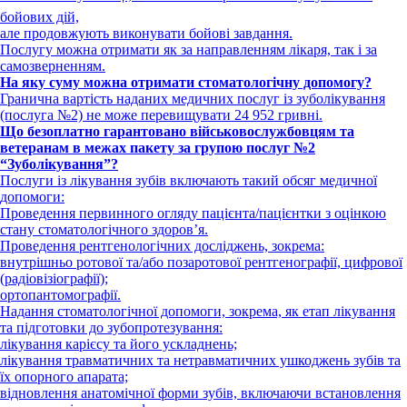
бойових дій,
але продовжують виконувати бойові завдання.
Послугу можна отримати як за направленням лікаря, так і за
самозверненням.
На яку суму можна отримати стоматологічну допомогу?
Гранична вартість наданих медичних послуг із зуболікування
(послуга №2) не може перевищувати 24 952 гривні.
Що безоплатно гарантовано військовослужбовцям та
ветеранам в межах
пакету за групою послуг №2
“Зуболікування”?
Послуги із лікування зубів включають такий обсяг медичної
допомоги:
Проведення первинного огляду пацієнта/пацієнтки з оцінкою
стану стоматологічного здоров’я.
Проведення рентгенологічних досліджень, зокрема:
внутрішньо ротової та/або позаротової рентгенографії, цифрової
(радіовізіографії);
ортопантомографії.
Надання стоматологічної допомоги, зокрема, як етап лікування
та підготовки до зубопротезування:
лікування карієсу та його ускладнень;
лікування травматичних та нетравматичних ушкоджень зубів та
їх опорного апарата;
відновлення анатомічної форми зубів, включаючи встановлення