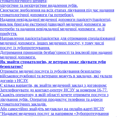
стоматологічного штифта;
хірургічне та нехірургічне видалення зубів.
Своєчасне знеболення на всіх етапах лікування під час надання
стоматологічної допомоги (за потребою).
Надання невідкладної медичної допомоги пацієнту/пацієнтці,
виклик бригади екстреної (швидкої) медичної допомоги за
потреби та надання невідкладної медичної допомоги до її
прибуття.
Направлення пацієнта/пацієнтки для отримання спеціалізованої
медичної допомоги, інших медичних послуг, у тому числі
послуг із зубопротезування.
Дотримання принципів безбар’єрності та інклюзії при наданні
медичної допомоги.
Як знайти стоматологію, де ветеран може лікувати зуби
безоплатно?
Отримати медичні послуги із зуболікування безоплатно
військовослужбовці та ветерани можуть в закладах, які уклали
договір з НСЗУ.
Є кілька варіантів, як знайти медичний заклад з договором:
Зателефонувати до контакт-центру НСЗУ за номером 16-77.
Скажіть оператору, в якій області хочете отримати послуги з
лікування зубів. Оператор продиктує телефони та адреси
стоматологічних закладів.
Або самостійно знайдіть медзаклад на онлайн-карті НСЗУ
“Надавачі медичних послуг за напрямом «Зубопротезування