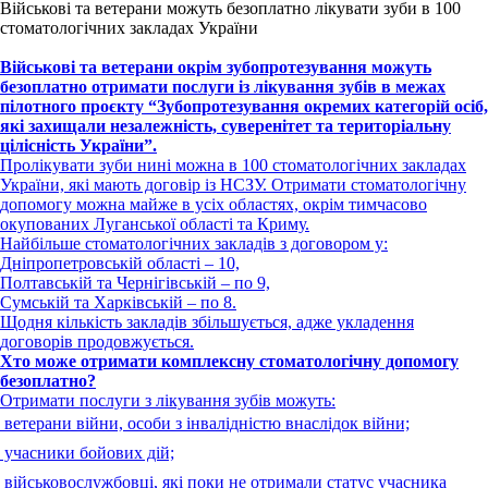
Військові та ветерани можуть безоплатно лікувати зуби в 100
стоматологічних закладах України
Військові та ветерани окрім зубопротезування можуть
безоплатно
отримати послуги із лікування зубів в межах
пілотного проєкту
“Зубопротезування окремих категорій осіб,
які захищали незалежність,
суверенітет та територіальну
цілісність України”.
Пролікувати зуби нині можна в 100 стоматологічних закладах
України, які мають договір із НСЗУ. Отримати стоматологічну
допомогу можна майже в усіх областях, окрім тимчасово
окупованих Луганської області та Криму.
Найбільше стоматологічних закладів з договором у:
Дніпропетровській області – 10,
Полтавській та Чернігівській – по 9,
Сумській та Харківській – по 8.
Щодня кількість закладів збільшується, адже укладення
договорів продовжується.
Хто може отримати комплексну стоматологічну допомогу
безоплатно?
Отримати послуги з лікування зубів можуть:
 ветерани війни, особи з інвалідністю внаслідок війни;
 учасники бойових дій;
 військовослужбовці, які поки не отримали статус учасника