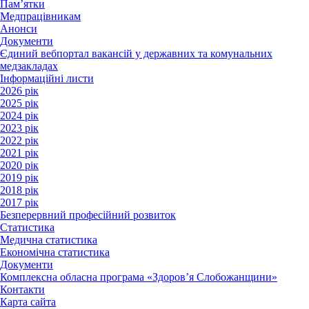
Пам’ятки
Медпрацівникам
Анонси
Документи
Єдиний вебпортал вакансій у державних та комунальних
медзакладах
Інформаційні листи
2026 рік
2025 рік
2024 рік
2023 рік
2022 рік
2021 рік
2020 рік
2019 рік
2018 рік
2017 рік
Безперервний професійний розвиток
Статистика
Медична статистика
Економічна статистика
Документи
Комплексна обласна програма «Здоров’я Слобожанщини»
Контакти
Карта сайта