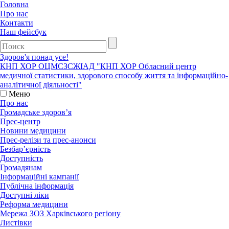
Головна
Про нас
Контакти
Наш фейсбук
Здоров'я понад усе!
КНП ХОР ОЦМСЗСЖIАД
"КНП ХОР Обласний центр
медичної статистики, здорового способу життя та інформаційно-
аналітичної діяльності"
Меню
Про нас
Громадське здоров’я
Прес-центр
Новини медицини
Прес-релізи та прес-анонси
Безбар’єрність
Доступність
Громадянам
Інформаційні кампанії
Публічна інформація
Доступні ліки
Реформа медицини
Мережа ЗОЗ Харківського регіону
Листівки