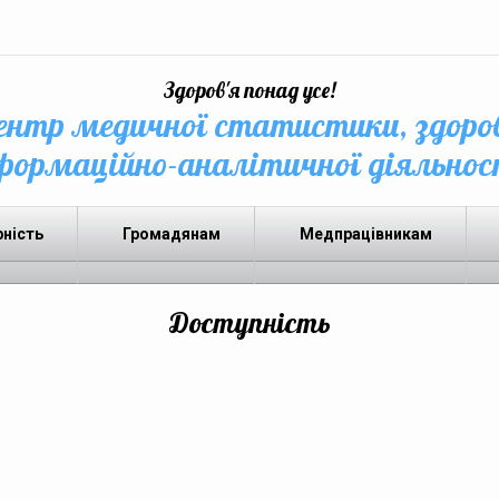
Здоров'я понад усе!
нтр медичної статистики, здоро
формаційно-аналітичної діяльнос
рність
Громадянам
Медпрацівникам
Доступність