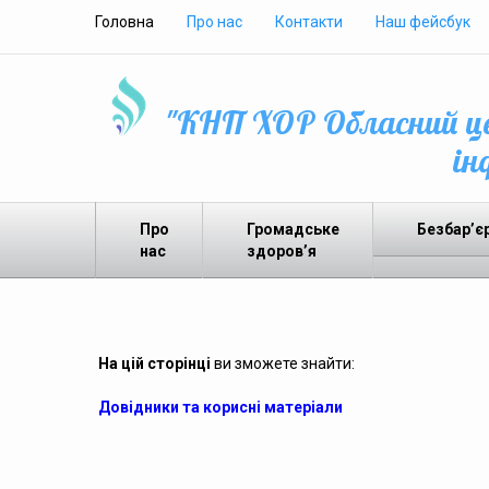
Головна
Про нас
Контакти
Наш фейсбук
"КНП ХОР Обласний це
ін
Про
Громадське
Безбар’є
нас
здоров’я
На цій сторінці
ви зможете знайти:
Довідники та корисні матеріали