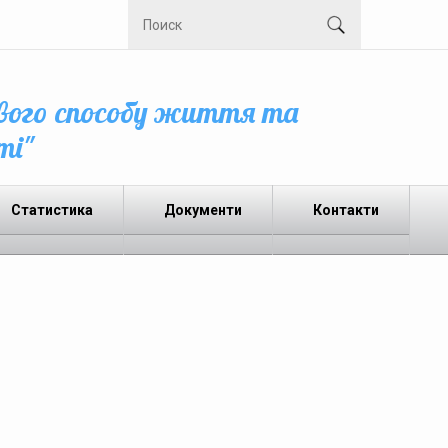
вого способу життя та
ті"
Статистика
Документи
Контакти