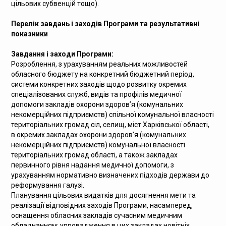
цільових субвенцій тощо).
Перелік завдань і заходів Програми та результативні
показники
Завдання і заходи Програми:
Розроблення, з урахуванням реальних можливостей
обласного бюджету на конкретний бюджетний період,
системи конкретних заходів щодо розвитку окремих
спеціалізованих служб, видів та профілів медичної
допомоги закладів охорони здоров’я (комунальних
некомерційних підприємств) спільної комунальної власності
територіальних громад сіл, селищ, міст Харківської області,
в окремих закладах охорони здоров’я (комунальних
некомерційних підприємств) комунальної власності
територіальних громад області, а також закладах
первинного рівня надання медичної допомоги, з
урахуванням нормативно визначених підходів держави до
реформування галузі.
Планування цільових видатків для досягнення мети та
реалізації відповідних заходів Програми, насамперед,
оснащення обласних закладів сучасним медичним
обладнанням; упровадження в цих закладах новітніх