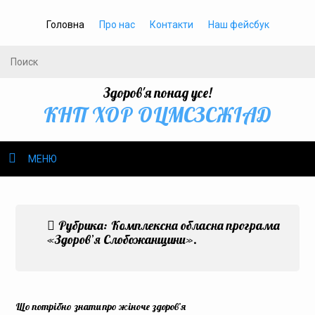
Головна
Про нас
Контакти
Наш фейсбук
Здоров'я понад усе!
КНП ХОР ОЦМСЗСЖIАД
МЕНЮ
Про нас
Рубрика:
Комплексна обласна програма
Громадське здоров’я
«Здоров’я Слобожанщини».
Безбар’єрність
Громадянам
Що потрібно знати про жіноче здоров’я