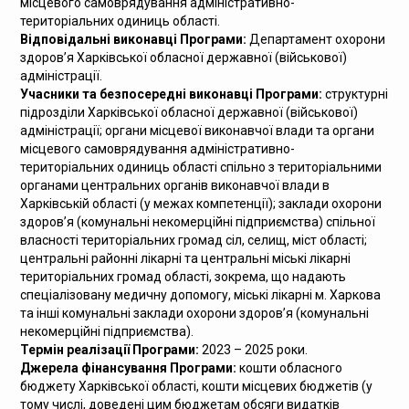
місцевого самоврядування адміністративно-
територіальних одиниць області.
Відповідальні виконавці Програми:
Департамент охорони
здоров’я Харківської обласної державної (військової)
адміністрації.
Учасники та безпосередні виконавці Програми:
структурні
підрозділи Харківської обласної державної (військової)
адміністрації; органи місцевої виконавчої влади та органи
місцевого самоврядування адміністративно-
територіальних одиниць області спільно з територіальними
органами центральних органів виконавчої влади в
Харківській області (у межах компетенції); заклади охорони
здоров’я (комунальні некомерційні підприємства) спільної
власності територіальних громад сіл, селищ, міст області;
центральні районні лікарні та центральні міські лікарні
територіальних громад області, зокрема, що надають
спеціалізовану медичну допомогу, міські лікарні м. Харкова
та інші комунальні заклади охорони здоров’я (комунальні
некомерційні підприємства).
Термін реалізації Програми:
2023 – 2025 роки.
Джерела
фінансування Програми:
кошти обласного
бюджету Харківської області, кошти місцевих бюджетів (у
тому числі, доведені цим бюджетам обсяги видатків