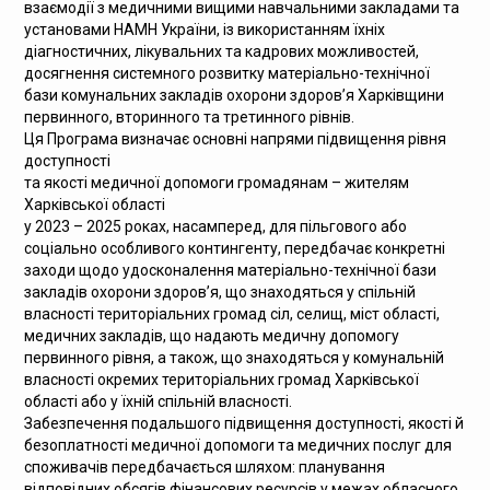
взаємодії з медичними вищими навчальними закладами та
установами НАМН України, із використанням їхніх
діагностичних, лікувальних та кадрових можливостей,
досягнення системного розвитку матеріально-технічної
бази комунальних закладів охорони здоров’я Харківщини
первинного, вторинного та третинного рівнів.
Ця Програма визначає основні напрями підвищення рівня
доступності
та якості медичної допомоги громадянам – жителям
Харківської області
у 2023 – 2025 роках, насамперед, для пільгового або
соціально особливого контингенту, передбачає конкретні
заходи щодо удосконалення матеріально-технічної бази
закладів охорони здоров’я, що знаходяться у спільній
власності територіальних громад сіл, селищ, міст області,
медичних закладів, що надають медичну допомогу
первинного рівня, а також, що знаходяться у комунальній
власності окремих територіальних громад Харківської
області або у їхній спільній власності.
Забезпечення подальшого підвищення доступності, якості й
безоплатності медичної допомоги та медичних послуг для
споживачів передбачається шляхом: планування
відповідних обсягів фінансових ресурсів у межах обласного