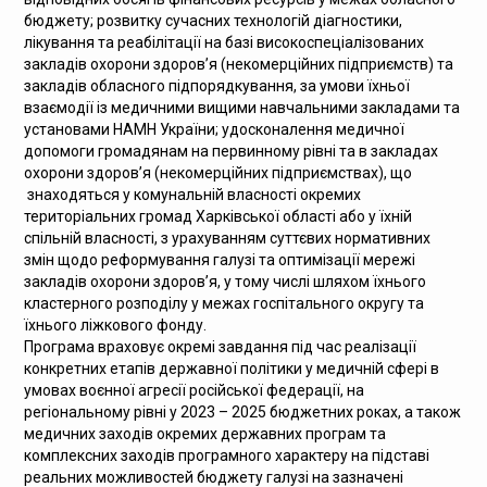
бюджету; розвитку сучасних технологій діагностики,
лікування та реабілітації на базі високоспеціалізованих
закладів охорони здоров’я (некомерційних підприємств) та
закладів обласного підпорядкування, за умови їхньої
взаємодії із медичними вищими навчальними закладами та
установами НАМН України; удосконалення медичної
допомоги громадянам на первинному рівні та в закладах
охорони здоров’я (некомерційних підприємствах), що
знаходяться у комунальній власності окремих
територіальних громад Харківської області або у їхній
спільній власності, з урахуванням суттєвих нормативних
змін щодо реформування галузі та оптимізації мережі
закладів охорони здоров’я, у тому числі шляхом їхнього
кластерного розподілу у межах госпітального округу та
їхнього ліжкового фонду.
Програма враховує окремі завдання під час реалізації
конкретних етапів державної політики у медичній сфері в
умовах воєнної агресії російської федерації, на
регіональному рівні у 2023 – 2025 бюджетних роках, а також
медичних заходів окремих державних програм та
комплексних заходів програмного характеру на підставі
реальних можливостей бюджету галузі на зазначені