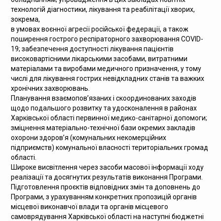
технологій діагностики, лікування та реабілітації хворих,
зокрема,
в умовах воєнної агресії російської федерації, а також
поширення гострого респіраторного захворювання COVID-
19; забезпечення доступності лікування пацієнтів
високовартісними лікарськими засобами, витратними
матеріалами та виробами медичного призначення, у тому
числі для лікування гострих невідкладних станів та важких
хронічних захворювань.
Планування взаємопов’язаних і скоординованих заходів
щодо подальшого розвитку та удосконалення в районах
Харківської області первинної медико-санітарної допомоги;
зміцнення матеріально-технічної бази окремих закладів
охорони здоров’я (комунальних некомерційних
підприємств) комунальної власності територіальних громад
області.
Широке висвітлення через засоби масової інформації ходу
реалізації та досягнутих результатів виконання Програми.
Підготовлення проєктів відповідних змін та доповнень до
Програми, з урахуванням конкретних пропозицій органів
місцевої виконавчої влади та органів місцевого
самоврядування Харківської області на наступні бюджетні