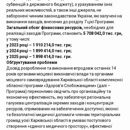
субвенцій з державного бюджету), з урахуванням їхніх
реальних можливостей, а також інші джерела, не
заборонені чинним законодавством України, які залучені на
виконання заходів, внесених до розділу 7 цієї Програми.
Загальний обсяг фінансових ресурсів,
необхідних для
реалізації заходів Програми, становить
5 708 042,0 тис. грн
,
у тому числі:
у 2023 році – 1 910 214,0 тис. грн;
у 2024 році – 1 899 414,0 тис. грн;
у 2025 році – 1 898 414,0 тис. грн.
Обґрунтування проблеми
Досвід розроблення та виконання впродовж останніх 14
років органами місцевої виконавчої влади та органами
місцевого самоврядування Харківської області комплексної
обласної програми «Здоров’я Слобожанщини» (далі –
Програма) переконливо свідчить про організаційну та
економічну ефективність, яку забезпечує регіональна
галузева централізація окремих заходів і концентрація
ресурсів, спрямованих на забезпечення доступної, якісної
та безоплатної медичної допомоги членам територіальних
громад усієї Харківської області в умовах поступового
створення «єдиного медичного простору», ефективної