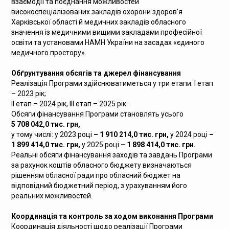
взаємодії та поєднання можливостей
високоспеціалізованих закладів охорони здоров’я
Харківської області й медичних закладів обласного
значення із медичними вищими закладами професійної
освіти та установами НАМН України на засадах «єдиного
медичного простору».
Обґрунтування обсягів та джерел фінансування
Реалізація Програми здійснюватиметься у три етапи: І етап
– 2023 рік;
ІІ етап – 2024 рік, ІІІ етап – 2025 рік.
Обсяги фінансування Програми становлять усього
5 708 042,0 тис. грн
,
у тому числі: у 2023 році
– 1 910 214,0 тис. грн,
у 2024 році
–
1 899 414,0 тис. грн,
у 2025 році
– 1 898 414,0 тис. грн.
Реальні обсяги фінансування заходів та завдань Програми
за рахунок коштів обласного бюджету визначаються
рішенням обласної ради про обласний бюджет на
відповідний бюджетний період, з урахуванням його
реальних можливостей.
Координація та контроль за ходом виконання Програми
Координація діяльності щодо реалізації Програми