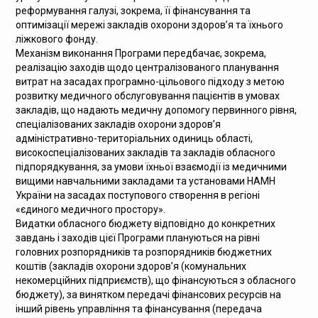
реформування галузі, зокрема, її фінансування та
оптимізації мережі закладів охорони здоров’я та їхнього
ліжкового фонду.
Механізм виконання Програми передбачає, зокрема,
реалізацію заходів щодо централізованого планування
витрат на засадах програмно-цільового підходу з метою
розвитку медичного обслуговування пацієнтів в умовах
закладів, що надають медичну допомогу первинного рівня,
спеціалізованих закладів охорони здоров’я
адміністративно-територіальних одиниць області,
високоспеціалізованих закладів та закладів обласного
підпорядкування, за умови їхньої взаємодії із медичними
вищими навчальними закладами та установами НАМН
України на засадах поступового створення в регіоні
«єдиного медичного простору».
Видатки обласного бюджету відповідно до конкретних
завдань і заходів цієї Програми плануються на рівні
головних розпорядників та розпорядників бюджетних
коштів (закладів охорони здоров’я (комунальних
некомерційних підприємств), що фінансуються з обласного
бюджету), за винятком передачі фінансових ресурсів на
інший рівень управління та фінансування (передача