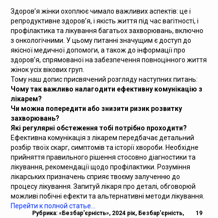
Здоров’я жінки охоплює чимало важливих аспектів: це і
Медпрацівникам
репродуктивне здоров’я, і якість життя під час вагітності, і
профілактика та лікування багатьох захворювань, включно
Статистика
з онкологічними. У цьому питанні значущим є доступ до
якісної медичної допомоги, а також до інформації про
здоров’я, спрямованої на забезпечення повноцінного життя
Документи
жінок усіх вікових груп.
Тому наш допис присвячений розгляду наступних питань:
Контакти
Чому так важливо налагодити ефективну комунікацію з
лікарем?
Чи можна попередити або знизити ризик розвитку
Карта сайта
захворювань?
Які регулярні обстеження тобі потрібно проходити?
Ефективна комунікація з лікарем передбачає детальний
розбір твоїх скарг, симптомів та історії хвороби. Необхідне
прийняття правильного рішення стосовно діагностики та
лікування, рекомендації щодо профілактики. Розуміння
лікарських призначень сприяє твоєму залученню до
процесу лікування. Запитуй лікаря про деталі, обговорюй
можливі побічні ефекти та альтернативні методи лікування.
Перейти к полной статье…
Рубрика:
«Безбар'єрність»
,
2024 рік
,
Безбар'єрність
,
19