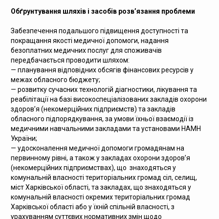
Обґрунтування шляхів і засобів розв’язання проблеми
Забезпечення подальшого підвищення доступності та
покращання якості медичної допомоги, надання
безоплатних медичних послуг для споживачів
передбачається проводити шляхом:
— планування відповідних обсягів фінансових ресурсів у
межах обласного бюджету;
— розвитку сучасних технологій діагностики, лікування та
реабілітації на базі високоспеціалізованих закладів охорони
здоров’я (некомерційних підприємств) та закладів
обласного підпорядкування, за умови їхньої взаємодії із
медичними навчальними закладами та установами НАМН
України;
— удосконалення медичної допомоги громадянам на
первинному рівні, а також у закладах охорони здоров’я
(некомерційних підприємствах), що знаходяться у
комунальній власності територіальних громад сіл, селищ,
міст Харківської області, та закладах, що знаходяться у
комунальній власності окремих територіальних громад
Харківської області або у їхній спільній власності, з
урахуванням суттєвих нормативних змін щодо