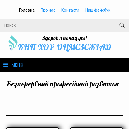
Головна
Про нас
Контакти
Наш фейсбук
Здоров'я понад усе!
КНП ХОР ОЦМСЗСЖIАД
МЕНЮ
Про нас
Безперервний професійний розвиток
Громадське здоров’я
Безбар’єрність
Громадянам